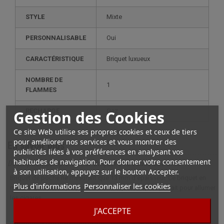
STYLE
mixte
PERSONNALISABLE
oui
CARACTÉRISTIQUE
briquet luxueux
NOMBRE DE
1
FLAMMES
Gestion des Cookies
RECHARGE
gaz
Ce site Web utilise ses propres cookies et ceux de tiers
pour améliorer nos services et vous montrer des
En savoir plus
publicités liées à vos préférences en analysant vos
habitudes de navigation. Pour donner votre consentement
Description complète pour Briquet J15 Jaune Elie Bleu
à son utilisation, appuyez sur le bouton Accepter.
Briquet de poche ne mesurant que 13 mm d'épaisseur. Ce briquet en
Plus d'informations
Personnaliser les cookies
métal argenté et laque jaune est un briquet tempete parfait pour allumer
les cigares.
J'ACCEPTE