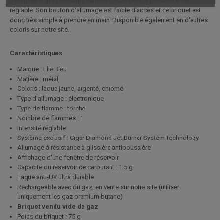
Il dispose d'une puissante flamme torche dont la puissance est
réglable. Son bouton d'allumage est facile d'accès et ce briquet est
donc très simple à prendre en main. Disponible également en d'autres
coloris sur notre site.
Caractéristiques
Marque : Elie Bleu
Matière : métal
Coloris : laque jaune, argenté, chromé
Type d'allumage : électronique
Type de flamme : torche
Nombre de flammes : 1
Intensité réglable
Système exclusif : Cigar Diamond Jet Burner System Technology
Allumage à résistance à glissière antipoussière
Affichage d'une fenêtre de réservoir
Capacité du réservoir de carburant : 1.5 g
Laque anti-UV ultra durable
Rechargeable avec du gaz, en vente sur notre site (utiliser
uniquement les gaz premium butane)
Briquet vendu vide de gaz
Poids du briquet : 75 g