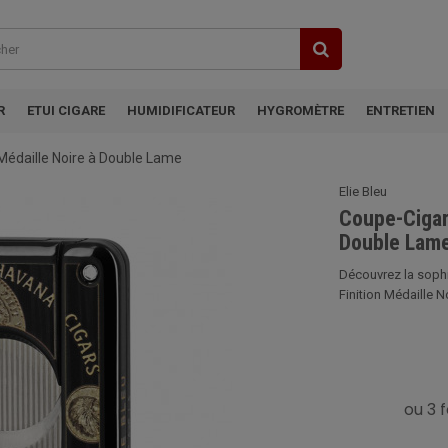
R
ETUI CIGARE
HUMIDIFICATEUR
HYGROMÈTRE
ENTRETIEN
 Médaille Noire à Double Lame
Elie Bleu
Coupe-Cigare
Double Lam
Découvrez la sophi
Finition Médaille No