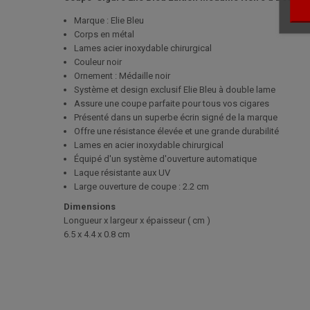
Marque : Elie Bleu
Corps en métal
Lames acier inoxydable chirurgical
Couleur noir
Ornement : Médaille noir
Système et design exclusif Elie Bleu à double lame
Assure une coupe parfaite pour tous vos cigares
Présenté dans un superbe écrin signé de la marque
Offre une résistance élevée et une grande durabilité
Lames en acier inoxydable chirurgical
Équipé d'un système d'ouverture automatique
Laque résistante aux UV
Large ouverture de coupe : 2.2 cm
Dimensions
Longueur x largeur x épaisseur ( cm )
6.5 x 4.4 x 0.8 cm