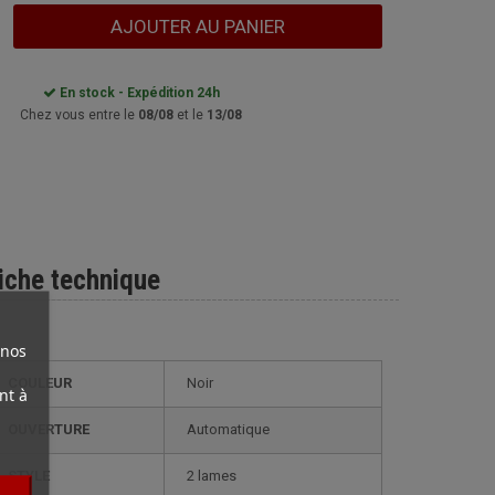
AJOUTER AU PANIER
En stock - Expédition 24h
Chez vous entre le
08/08
et le
13/08
iche technique
 nos
COULEUR
Noir
nt à
OUVERTURE
Automatique
STYLE
2 lames