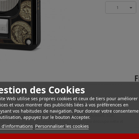
1
F
estion des Cookies
n Médaille Noire à Double Lame
ite Web utilise ses propres cookies et ceux de tiers pour améliorer
le Lame en Finition Médaille Noire.
ices et vous montrer des publicités liées à vos préférences en
ysant vos habitudes de navigation. Pour donner votre consenteme
 supérieure, créant une expérience de coupe sans précédent. Son
utilisation, appuyez sur le bouton Accepter.
t envoûtante. Équipé de lames doubles, il assure une découpe nette et
 d'informations
Personnaliser les cookies
e Lame