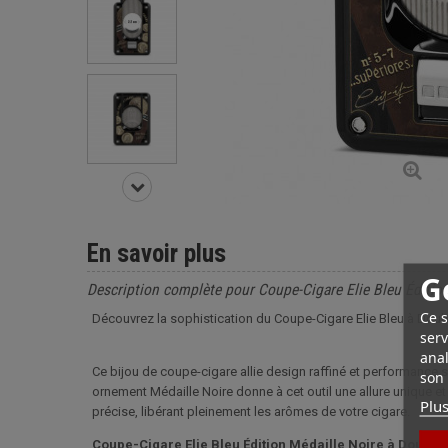
En savoir plus
G
Description complète pour Coupe-Cigare Elie Bleu Éditio
Ce s
Découvrez la sophistication du Coupe-Cigare Elie Bleu à Doub
serv
anal
Ce bijou de coupe-cigare allie design raffiné et performance
son 
ornement Médaille Noire donne à cet outil une allure unique e
Plus
précise, libérant pleinement les arômes de votre cigare.
Coupe-Cigare Elie Bleu Édition Médaille Noire à Doubl