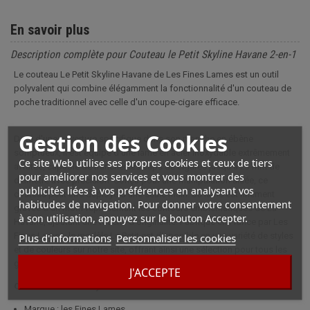
En savoir plus
Description complète pour Couteau le Petit Skyline Havane 2-en-1
Le couteau Le Petit Skyline Havane de Les Fines Lames est un outil
polyvalent qui combine élégamment la fonctionnalité d'un couteau de
poche traditionnel avec celle d'un coupe-cigare efficace.
Gestion des Cookies
Doté d'une ouverture spécifique dans son manche en ébène
somptueux, il est équipé d'une lame en acier inoxydable extrêmement
Ce site Web utilise ses propres cookies et ceux de tiers
affûtée, capable de trancher les caps de cigares jusqu'à 23 mm de
pour améliorer nos services et vous montrer des
diamètre avec précision. Conçu pour une manipulation aisée, ce
publicités liées à vos préférences en analysant vos
couteau peut être déployé d'une seule main. Sa lame est finement
habitudes de navigation. Pour donner votre consentement
gravée d'un motif représentant les contours emblématiques de La
à son utilisation, appuyez sur le bouton Accepter.
Havane, ajoutant une touche d'originalité. Fabriqué en France par Les
Fines Lames, le modèle Le Petit est disponible en une variété de styles
Plus d'informations
Personnaliser les cookies
et de couleurs sur notre site, offrant ainsi une sélection pour tous les
goûts.
J'ACCEPTE
Couteau le Petit Skyline Havane 2-en-1
Marque : les Fines Lames