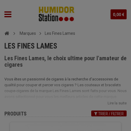
0,00 €
Marques
Les Fines Lames
LES FINES LAMES
Les Fines Lames, le choix ultime pour l'amateur de
cigares
Vous êtes un passionné de cigares à la recherche d'accessoires de
qualité pour couper et percer vos cigares ? Les couteaux et bracelets
coupe-cigares de la marque Les Fines Lames sont faits pour vous. Nous
avons sélectionné pour vous les meilleurs articles de cette marque
française, reconnue pour la qualité de ses produits. La gamme de
Lire la suite
produits Les Fines Lames est variée et riche, proposant une large
PRODUITS
TRIER / FILTRER
sélection de couteaux coupe-cigares de différents modèles et couleurs,
ainsi que des bracelets coupe-cigares qui se portent au poignet.
Chaque produit est conçu avec précision et soin pour garantir une