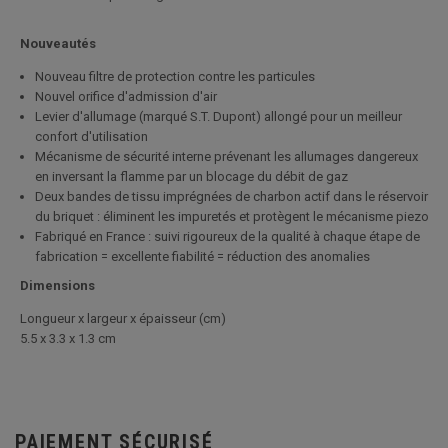
Nouveautés
Nouveau filtre de protection contre les particules
Nouvel orifice d'admission d'air
Levier d'allumage (marqué S.T. Dupont) allongé pour un meilleur
confort d'utilisation
Mécanisme de sécurité interne prévenant les allumages dangereux
en inversant la flamme par un blocage du débit de gaz
Deux bandes de tissu imprégnées de charbon actif dans le réservoir
du briquet : éliminent les impuretés et protègent le mécanisme piezo
Fabriqué en France : suivi rigoureux de la qualité à chaque étape de
fabrication = excellente fiabilité = réduction des anomalies
Dimensions
Longueur x largeur x épaisseur (cm)
5.5 x 3.3 x 1.3 cm
PAIEMENT SÉCURISÉ