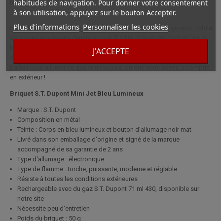
Mini Jet Bleu Lumineux.
habitudes de navigation. Pour donner votre consentement
à son utilisation, appuyez sur le bouton Accepter.
Plus d'informations
Personnaliser les cookies
Inspiré par les tendances récentes de la mode et du design automobile,
ce briquet représente dynamisme et fluidité. Son revêtement en laque
bleu fluo éclatant et ses détails en noir mat apportent une touche
J'ACCEPTE
élégante à votre quotidien. Équipé d'une flamme jet intense, il est
parfait pour allumer ce que vous voulez, où que vous soyez, y compris
en extérieur !
Briquet S.T. Dupont Mini Jet Bleu Lumineux
Marque : S.T. Dupont
Composition en métal
Teinte : Corps en bleu lumineux et bouton d'allumage noir mat
Livré dans son emballage d'origine et signé de la marque
accompagné de sa garantie de 2 ans
Type d'allumage : électronique
Type de flamme : torche, puissante, moderne et réglable
Résiste à toutes les conditions extérieures
Rechargeable avec du gaz S.T. Dupont 71 ml 430, disponible sur
notre site
Nécessite peu d'entretien
Poids du briquet : 50 g