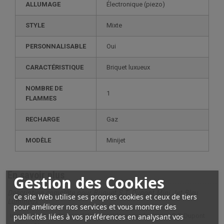
ALLUMAGE
électronique (piezo)
STYLE
mixte
PERSONNALISABLE
oui
CARACTÉRISTIQUE
briquet luxueux
NOMBRE DE
1
FLAMMES
RECHARGE
gaz
MODÈLE
minijet
En savoir plus
Gestion des Cookies
Description complète pour Briquet S.T. Dupont Mini Jet Bleu
Ce site Web utilise ses propres cookies et ceux de tiers
Lumineux
pour améliorer nos services et vous montrer des
Immergez-vous dans un éclat de couleur avec le Briquet S.T. Dupont
publicités liées à vos préférences en analysant vos