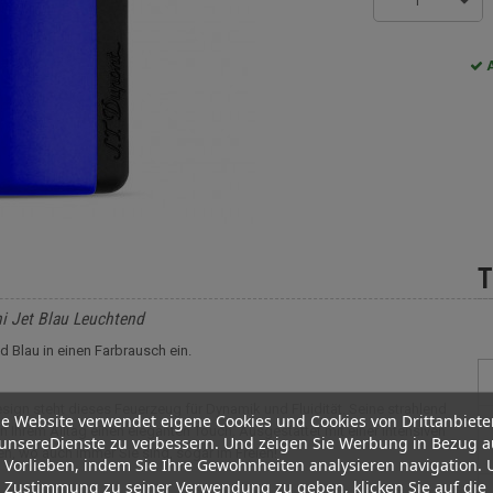
1
A
T
i Jet Blau Leuchtend
 Blau in einen Farbrausch ein.
sign steht dieses Feuerzeug für Dynamik und Fluidität. Seine strahlend
e Website verwendet eigene Cookies und Cookies von Drittanbiete
 Ihrem Alltag einen eleganten Touch. Ausgestattet mit einer intensiven
unsereDienste zu verbessern. Und zeigen Sie Werbung in Bezug a
en, wo auch immer Sie sind, sogar im Freien!
 Vorlieben, indem Sie Ihre Gewohnheiten analysieren navigation.
 Zustimmung zu seiner Verwendung zu geben, klicken Sie auf die