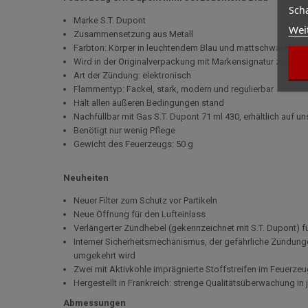
Scha
Marke S.T. Dupont
Wei
Zusammensetzung aus Metall
Farbton: Körper in leuchtendem Blau und mattschwarzer 
Wird in der Originalverpackung mit Markensignatur zusammen
Art der Zündung: elektronisch
Flammentyp: Fackel, stark, modern und regulierbar
Hält allen äußeren Bedingungen stand
Nachfüllbar mit Gas S.T. Dupont 71 ml 430, erhältlich auf u
Benötigt nur wenig Pflege
Gewicht des Feuerzeugs: 50 g
Neuheiten
Neuer Filter zum Schutz vor Partikeln
Neue Öffnung für den Lufteinlass
Verlängerter Zündhebel (gekennzeichnet mit S.T. Dupont) 
Interner Sicherheitsmechanismus, der gefährliche Zündung
umgekehrt wird
Zwei mit Aktivkohle imprägnierte Stoffstreifen im Feuerz
Hergestellt in Frankreich: strenge Qualitätsüberwachung i
Abmessungen