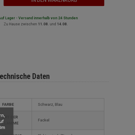
IN DEN WARENKORB
uf Lager - Versand innerhalb von 24 Stunden
Zu Hause zwischen
11.08.
und
14.08.
echnische Daten
FARBE
Schwarz, Blau
rn,
ART DER
Fackel
uf
FLAMME
 Um