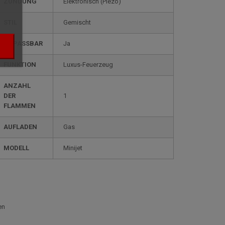
ZÜNDUNG
elektronisch (Piezo)
STIL
gemischt
ANPASSBAR
ja
FUNKTION
luxus-Feuerzeug
ANZAHL
DER
1
FLAMMEN
AUFLADEN
gas
MODELL
minijet
en