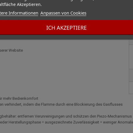
ltfläche Akzeptieren.
tere Informationen
Anpassen von Cookies
Anzündknopf
ICH AKZEPTIERE
 mit einer 2-jährigen Garantie geliefert
nserer Website
für mehr Bedienkomfort
en verhindert, indem die Flamme durch eine Blockierung des Gasflusses
eugbehälter: entfernen Verunreinigungen und schützen den Piezo-Mechanismus
n jeder Herstellungsphase = ausgezeichnete Zuverlässigkeit = weniger Anomali