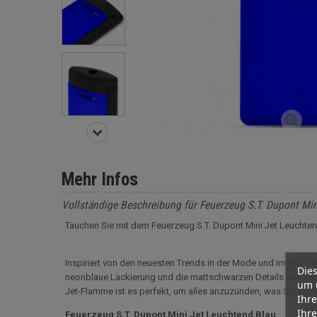
Mehr Infos
Vollständige Beschreibung für Feuerzeug S.T. Dupont Min
Tauchen Sie mit dem Feuerzeug S.T. Dupont Mini Jet Leuchtend
Inspiriert von den neuesten Trends in der Mode und im Autode
Dies
neonblaue Lackierung und die mattschwarzen Details verleihen
um 
Jet-Flamme ist es perfekt, um alles anzuzünden, was Sie woll
Ihre
Ihre
Feuerzeug S.T. Dupont Mini Jet Leuchtend Blau