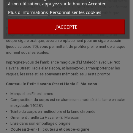
coupe précise et une durabilité sans faille, que ce soit pour ouvrir votre
à son utilisation, appuyez sur le bouton Accepter.
courrier ou apprécier un cigare cubain au bord du Malecón. Son format
Plus d'informations
Personnaliser les cookies
compact en fait un outil quotidien idéal, tandis que son esthétique
raffinée reflète l'atmosphère envoûtante de La Havane.
J'ACCEPTE
Plus qu'un simple outil de coupe, ce couteau symbolise également
l'esprit de convivialité et de camaraderie du Malecón. Il intègre un
coupe-cigare pratique, avec un emplacement pour un cigare cubain
(jusqu'au cepo 70), vous permettant de profiter pleinement de chaque
moment sous les étoiles.
Imprégnez-vous de l'ambiance magique d'El Malecón avec Le Petit
Havana Street Hacia el Malecon, et laissez-vous transporter par les
vagues, les rires et les souvenirs mémorables. ¡Hasta pronto!
Couteau le Petit Havana Street Hacia El Malecon
Marque Les Fines Lames
Composition du corps est en aluminium anodisé et la lame en acier
inoxydable 14C28N
Teinte du corps en multicolore et la lame chromée
Ornement : ruelle La Havane - El Malecon
Livré dans son emballage d'origine
Couteau 2-en-1 : couteau et coupe-cigare