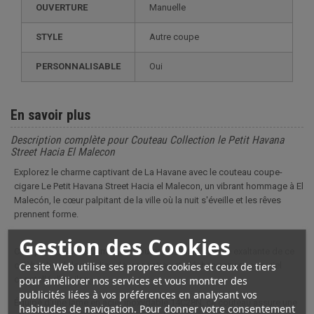
OUVERTURE
Manuelle
STYLE
autre coupe
PERSONNALISABLE
oui
En savoir plus
Description complète pour Couteau Collection le Petit Havana
Street Hacia El Malecon
Explorez le charme captivant de La Havane avec le couteau coupe-
cigare Le Petit Havana Street Hacia el Malecon, un vibrant hommage à El
Malecón, le cœur palpitant de la ville où la nuit s'éveille et les rêves
prennent forme.
Gestion des Cookies
Créé par Les Fines Lames, ce couteau saisit l'essence exaltante de ce
Ce site Web utilise ses propres cookies et ceux de tiers
célèbre bord de mer, lieu de rencontres et d'échanges sous un ciel
pour améliorer nos services et vous montrer des
constellé d'étoiles.
publicités liées à vos préférences en analysant vos
Équipé d'une lame en acier inoxydable 14C28N, ce couteau assure une
habitudes de navigation. Pour donner votre consentement