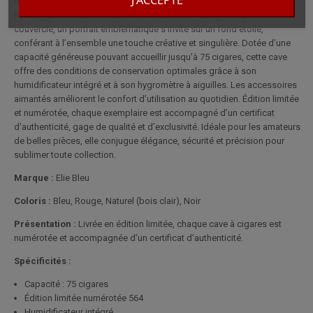
d’exception, réalisée en sycomore ondé teinté bleu et rouge, rend
hommage aux couleurs cubaines à travers un design unique. Sur son
couvercle, un portrait emblématique s’invite sur un fond étoilé,
conférant à l’ensemble une touche créative et singulière. Dotée d’une
capacité généreuse pouvant accueillir jusqu’à 75 cigares, cette cave
offre des conditions de conservation optimales grâce à son
humidificateur intégré et à son hygromètre à aiguilles. Les accessoires
aimantés améliorent le confort d’utilisation au quotidien. Édition limitée
et numérotée, chaque exemplaire est accompagné d’un certificat
d’authenticité, gage de qualité et d’exclusivité. Idéale pour les amateurs
de belles pièces, elle conjugue élégance, sécurité et précision pour
sublimer toute collection.
Marque :
Elie Bleu
Coloris :
Bleu, Rouge, Naturel (bois clair), Noir
Présentation :
Livrée en édition limitée, chaque cave à cigares est
numérotée et accompagnée d’un certificat d’authenticité.
Spécificités :
Capacité : 75 cigares
Édition limitée numérotée 564
Humidificateur intégré