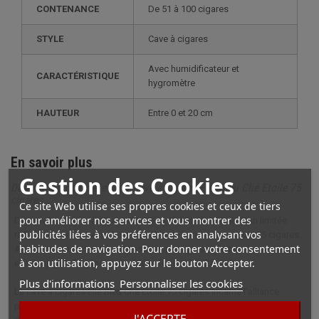
CONTENANCE
de 51 à 100 cigares
STYLE
cave à cigares
avec humidificateur et
CARACTÉRISTIQUE
hygromètre
HAUTEUR
entre 0 et 20 cm
En savoir plus
Gestion des Cookies
Description complète pour Cave à cigares Elie Bleu Ché Etoile 75
cigares
Ce site Web utilise ses propres cookies et ceux de tiers
pour améliorer nos services et vous montrer des
Découvrez la cave à cigares Elie Bleu Ché Etoile, une édition limitée
publicités liées à vos préférences en analysant vos
raffinée au design artistique, capable de conserver jusqu’à 75 cigares.
habitudes de navigation. Pour donner votre consentement
Alliant sycomore teinté, accessoires pratiques et finition numérotée,
à son utilisation, appuyez sur le bouton Accepter.
elle conjugue élégance, sécurité et fonctionnalité.
Plus d'informations
Personnaliser les cookies
La cave à cigares Elie Bleu Ché Etoile 75 cigares incarne l’alliance
parfaite entre audace artistique et savoir-faire artisanal. Cette pièce
J'ACCEPTE