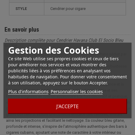
STYLE
cendrier pour cigare
En savoir plus
Description complète pour Cendrier Havana Club El Socio Bleu
Gitane
Gestion des Cookies
Ce cendrier en céramique Havana Club El Socio Bleu Gitane séduit par
Ce site Web utilise ses propres cookies et ceux de tiers
son design élégant, sa forme ovale et ses deux emplacements
pour améliorer nos services et vous montrer des
pratiques. Parfait pour des instants conviviaux, il combine robustesse
publicités liées à vos préférences en analysant vos
et style inspiré des bars cubains.
habitudes de navigation. Pour donner votre consentement
à son utilisation, appuyez sur le bouton Accepter.
Le cendrier Havana Club El Socio Bleu Gitane incarne l’élégance et la
fonctionnalité au cœur de votre espace. Son design ovale et ses
Plus d'informations
Personnaliser les cookies
finitions soignées en font un accessoire à la fois décoratif et pratique,
idéal pour accueillir deux cigares grâce à ses deux encoches. Conçu en
J'ACCEPTE
céramique, il offre une robustesse appréciée et un toucher agréable. Le
grand bol central assure une collecte efficace des cendres, limitant
ainsi les projections et facilitant le nettoyage. Sa couleur bleu gitane,
profonde et intense, s’inspire de l’atmosphère authentique des bars à
cigares cubains, ajoutant une note de caractère à votre intérieur ou