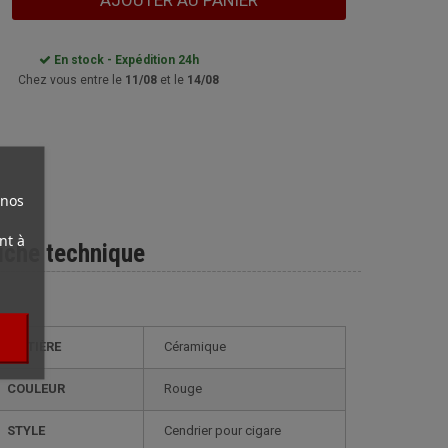
AJOUTER AU PANIER
En stock - Expédition 24h
Chez vous entre le
11/08
et le
14/08
 nos
nt à
iche technique
MATIÈRE
Céramique
COULEUR
Rouge
STYLE
cendrier pour cigare