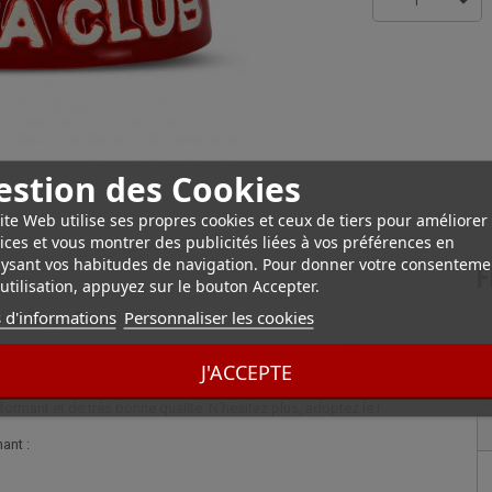
1
estion des Cookies
ite Web utilise ses propres cookies et ceux de tiers pour améliorer
ices et vous montrer des publicités liées à vos préférences en
ysant vos habitudes de navigation. Pour donner votre consenteme
F
utilisation, appuyez sur le bouton Accepter.
 d'informations
Personnaliser les cookies
co Rouge Ferrari
ne humeur. Sa couleur rouge ne vous laissera pas indifférent !
J'ACCEPTE
ormant et de très bonne qualité. N’hésitez plus, adoptez le !
ant :