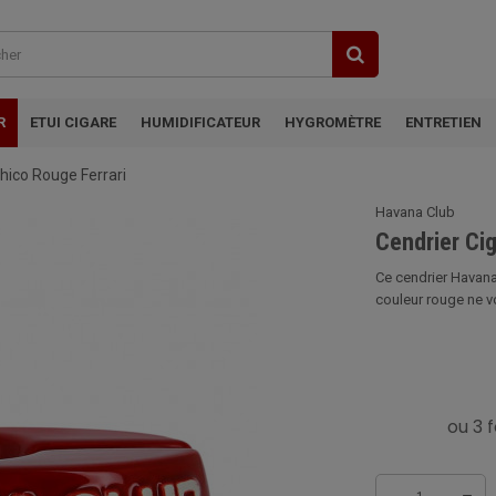
R
ETUI CIGARE
HUMIDIFICATEUR
HYGROMÈTRE
ENTRETIEN
hico Rouge Ferrari
Havana Club
Cendrier Ci
Ce cendrier Havana
couleur rouge ne vou