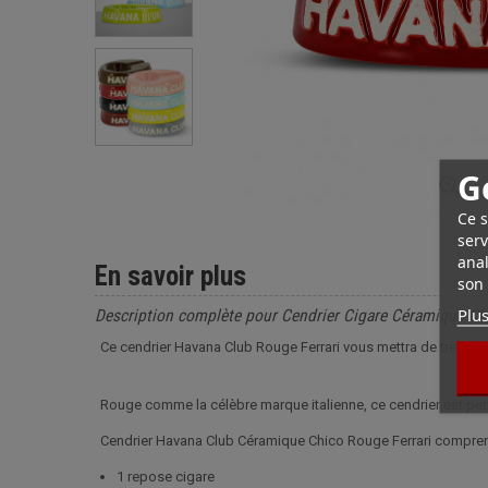
G
Ce s
serv
anal
En savoir plus
son 
Plus
Description complète pour Cendrier Cigare Céramique Chi
Ce cendrier Havana Club Rouge Ferrari vous mettra de très bon
Rouge comme la célèbre marque italienne, ce cendrier est perf
Cendrier Havana Club Céramique Chico Rouge Ferrari compren
1 repose cigare