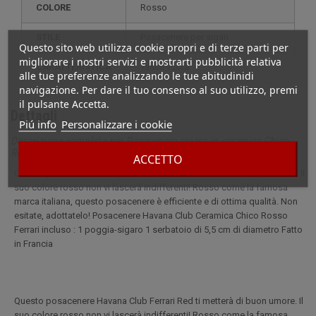
COLORE
Rosso
STILE
posacenere per sigari
Questo sito web utilizza cookie propri e di terze parti per
migliorare i nostri servizi e mostrarti pubblicità relativa
CARATTERISTICA
tasca vuota
alle tue preferenze analizzando le tue abitudinidi
navigazione. Per dare il tuo consenso al suo utilizzo, premi
il pulsante Accetta.
Dettagli
Piú info
Personalizzare i cookie
Descrizione completa per Posacenere sigaro in ceramica Chico
Rosso Ferrari
ACCETTO
Questo posacenere Havana Club Ferrari Red vi metterà di buon umore. Il
suo colore rosso non vi lascerà indifferenti! Rosso come la famosa
marca italiana, questo posacenere è efficiente e di ottima qualità. Non
esitate, adottatelo! Posacenere Havana Club Ceramica Chico Rosso
Ferrari incluso : 1 poggia-sigaro 1 serbatoio di 5,5 cm di diametro Fatto
in Francia
Questo posacenere Havana Club Ferrari Red ti metterà di buon umore. Il
suo colore rosso non vi lascerà indifferenti! Rosso come la famosa