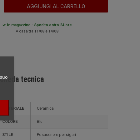
AGGIUNGI AL CARRELLO
In magazzino - Spedito entro 24 ore
A casa tra
11/08
e
14/08
 suo
cheda tecnica
MATERIALE
Ceramica
COLORE
Blu
STILE
posacenere per sigari