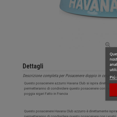
Ques
nost
anal
Dettagli
util
Descrizione completa per Posacenere doppio in ceramica
Piú 
Questo posacenere azzurro Havana Club si ispira direttamente 
permetteranno di condividere questo posacenere con i vostri 
poggia sigari Fatto in Francia
Questo posacenere Havana Club azzurro è direttamente ispirato
permetteranno di condividere questo posacenere con i vostri c