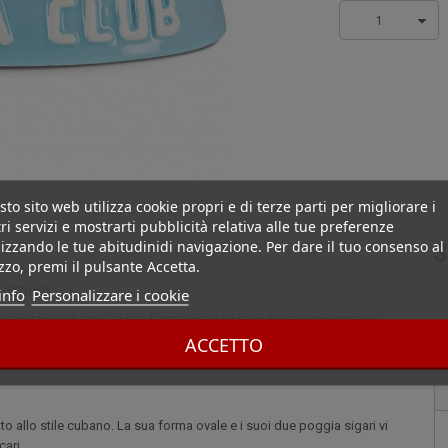
1
to sito web utilizza cookie propri e di terze parti per migliorare i
ri servizi e mostrarti pubblicità relativa alle tue preferenze
izzando le tue abitudinidi navigazione. Per dare il tuo consenso al
S
izzo, premi il pulsante Accetta.
 azzurro
info
Personalizzare i cookie
allo stile cubano. La sua forma ovale e i suoi due poggia sigari vi
cari. Posacenere Havana Club Azzurro doppio in ceramica incluso: 2
ACCETTO
 allo stile cubano. La sua forma ovale e i suoi due poggia sigari vi
ari.