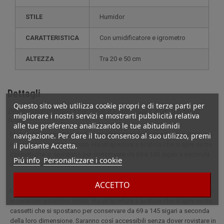
STILE
humidor
CARATTERISTICA
con umidificatore e igrometro
ALTEZZA
tra 20 e 50 cm
Dettagli
Questo sito web utilizza cookie propri e di terze parti per
Descrizione completa per Pinel e Pinel Cigar Cellar, sicomoro
migliorare i nostri servizi e mostrarti pubblicità relativa
rosso
alle tue preferenze analizzando le tue abitudinidi
Mobile per sigari di lusso firmato dalla casa francese Pinet et Pinel, qui
navigazione. Per dare il tuo consenso al suo utilizzo, premi
in versione sicomoro rosso. Ha un'apertura a scatola che si apre su tre
il pulsante Accetta.
cassetti che si spostano per conservare da 69 a 145 sigari a seconda
Piú info
Personalizzare i cookie
delle loro dimensioni.
ACCETTO
Mobile per sigari di lusso firmato dalla casa francese Pinet et Pinel, qui
in versione sicomoro rosso. Ha un'apertura a scatola che si apre su tre
cassetti che si spostano per conservare da 69 a 145 sigari a seconda
della loro dimensione. Saranno così accessibili senza dover rovistare in