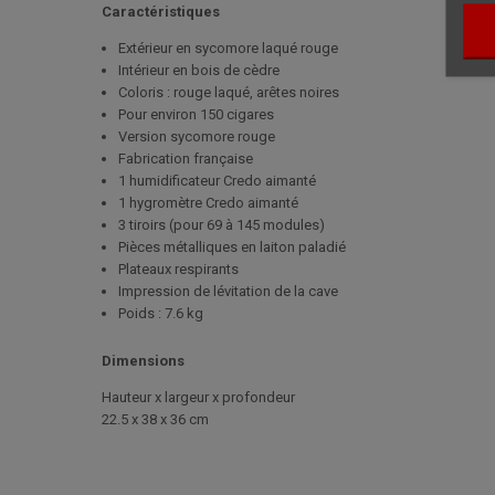
Caractéristiques
Extérieur en sycomore laqué rouge
Intérieur en bois de cèdre
Coloris : rouge laqué, arêtes noires
Pour environ 150 cigares
Version sycomore rouge
Fabrication française
1 humidificateur Credo aimanté
1 hygromètre Credo aimanté
3 tiroirs (pour 69 à 145 modules)
Pièces métalliques en laiton paladié
Plateaux respirants
Impression de lévitation de la cave
Poids : 7.6 kg
Dimensions
Hauteur x largeur x profondeur
22.5 x 38 x 36 cm