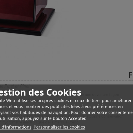
F
 Pinel et Pinel
estion des Cookies
Pinel, ici en version sycomore rouge. Elle possède une ouverture façon
ite Web utilise ses propres cookies et ceux de tiers pour améliorer
r ranger de 69 à 145 cigares selon leurs dimensions.
ices et vous montrer des publicités liées à vos préférences en
ysant vos habitudes de navigation. Pour donner votre consenteme
la cave. Sa conception parfaite, sans défauts assure la bonne conservation
utilisation, appuyez sur le bouton Accepter.
 un hygromètre électronique de la marque Credo.
 d'informations
Personnaliser les cookies