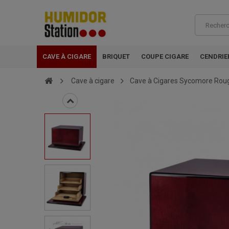
CAVE À CIGARE
BRIQUET
COUPE CIGARE
CENDRIE
Cave à cigare
Cave à Cigares Sycomore Rouge