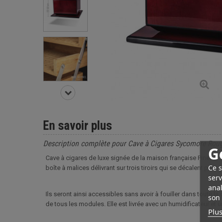
En savoir plus
Description complète pour Cave à Cigares Sycomore Rouge
G
Cave à cigares de luxe signée de la maison française Pinet et 
Ce s
boîte à malices délivrant sur trois tiroirs qui se décalent pou
serv
anal
Ils seront ainsi accessibles sans avoir à fouiller dans toute 
son 
de tous les modules. Elle est livrée avec un humidificateur et
Plus