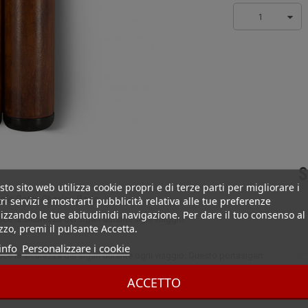
1
S
to sito web utilizza cookie propri e di terze parti per migliorare i
ele Peter Charles Paris
ri servizi e mostrarti pubblicità relativa alle tue preferenze
izzando le tue abitudinidi navigazione. Per dare il tuo consenso al
isce la sicurezza dei sigari durante ogni viaggio.
izzo, premi il pulsante Accetta.
info
Personalizzare i cookie
isce la sicurezza dei sigari durante ogni viaggio. Questo portasigari
 un cepo max 68. In pelle marrone e plastica nera.
ACCETTO