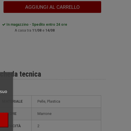
AGGIUNGI AL CARRELLO
In magazzino - Spedito entro 24 ore
A casa tra
11/08
e
14/08
cheda tecnica
 suo
MATERIALE
Pelle, Plastica
COLORE
Marrone
CAPACITÀ
2