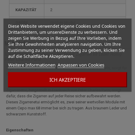
KAPAZITÄT
2
GRÖßE
großes Modul
Diese Website verwendet eigene Cookies und Cookies von
Drittanbietern, um unsereDienste zu verbessern. Und
zeigen Sie Werbung in Bezug auf Ihre Vorlieben, indem
Mehr Infos
Sie Ihre Gewohnheiten analysieren navigation. Um Ihre
Zustimmung zu seiner Verwendung zu geben, klicken Sie
Vollständige Beschreibung für Etui 2 Zigarren 68 Leder Honig
auf die Schaltfläche Akzeptieren.
Peter Charles Paris
Weitere Informationen
Anpassen von Cookies
Zigarrenetui, hergestellt in Frankreich von Peter Charles Paris, sorgt für
die Sicherheit der Zigarren bei jeder Reise.
ICH AKZEPTIERE
Zigarrenetui, hergestellt in Frankreich von Peter Charles Paris, sorgt
dafür, dass die Zigarren auf jeder Reise sicher aufbewahrt werden.
Dieses Zigarrenetui ermöglicht es, zwei seiner wertvollen Module mit
einem Cepo max 68 immer bei sich zu tragen. Aus braunem Leder und
schwarzem Kunststoff.
Eigenschaften