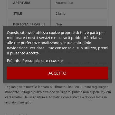
APERTURA
Automatico
STILE
2 lame
PERSONALIZZABILE
non
Questo sito web utilizza cookie propri e di terze parti per
migliorare i nostri servizi e mostrarti pubblicità relativa
Dettagli
alle tue preferenze analizzando le tue abitudinidi
navigazione. Per dare il tuo consenso al suo utilizzo, premi
Descrizione completa per Tagliasigari a doppia lama laccato blu
il pulsante Accetta.
Elie Bleu
Piú info
Personalizzare i cookie
Tagliasigari in metallo laccato blu firmato Elie Bleu. Questo tagliasigari
consente un taglio pulito e veloce del sigaro, purché non superi i 2,2 cm
ACCETTO
di diametro.
Tagliasigari in metallo laccato blu firmato Elie Bleu. Questo tagliasigari
consente un taglio pulito e veloce del sigaro, purché non superi i 2,2 cm
di diametro. Ha un'apertura automatica con sistema a doppia lama in
acciaio chirurgico.