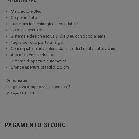
Caratteristiche
Marchio Elie Bleu
Corpo: metallo
Lame: acciaio chirurgico inossidabile
Colore: laccato blu
Sistema e design esclusivi Elie Bleu con doppia lama
Taglio perfetto per tutti i sigari
Consegnato in una splendida custodia firmata dal marchio
Alta resistenza e durata
Sistema di apertura automatica
Grande apertura di taglio: 2,2 cm
Dimensioni
Lunghezza x larghezza x spessore6
,5 x 4,4 x 0,8 cm
PAGAMENTO SICURO