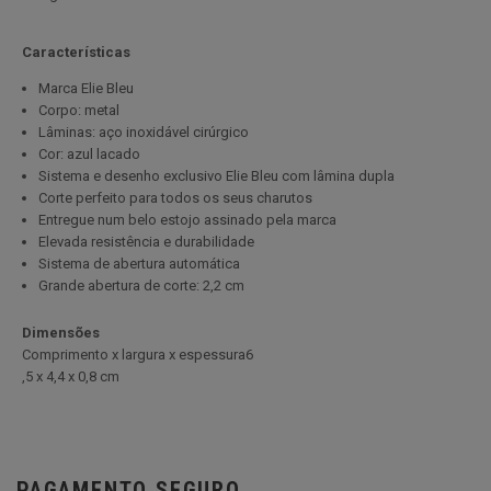
Características
Marca Elie Bleu
Corpo: metal
Lâminas: aço inoxidável cirúrgico
Cor: azul lacado
Sistema e desenho exclusivo Elie Bleu com lâmina dupla
Corte perfeito para todos os seus charutos
Entregue num belo estojo assinado pela marca
Elevada resistência e durabilidade
Sistema de abertura automática
Grande abertura de corte: 2,2 cm
Dimensões
Comprimento x largura x espessura6
,5 x 4,4 x 0,8 cm
PAGAMENTO SEGURO