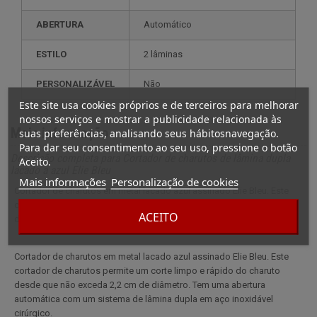
ABERTURA
Automático
ESTILO
2 lâminas
PERSONALIZÁVEL
não
Este site usa cookies próprios e de terceiros para melhorar
nossos serviços e mostrar a publicidade relacionada às
Mais informação
suas preferências, analisando seus hábitosnavegação.
Para dar seu consentimento ao seu uso, pressione o botão
Descrição completa para Cortador de charutos de lâmina dupla
Aceito.
lacado a azul Elie Bleu
Mais informações
Personalização de cookies
Cortador de charutos em metal lacado azul assinado Elie Bleu. Este
cortador de charutos permite um corte limpo e rápido do charuto
ACEITO
desde que não exceda 2,2 cm de diâmetro.
Cortador de charutos em metal lacado azul assinado Elie Bleu. Este
cortador de charutos permite um corte limpo e rápido do charuto
desde que não exceda 2,2 cm de diâmetro. Tem uma abertura
automática com um sistema de lâmina dupla em aço inoxidável
cirúrgico.