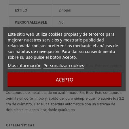
ESTILO
2 hojas
PERSONALIZABLE
no
Este sitio web utiliza cookies propias y de terceros para
mejorar nuestros servicios y mostrarle publicidad
Más información
relacionada con sus preferencias mediante el análisis de
sus hábitos de navegación. Para dar su consentimiento
Descripción completa para Cortapuros Doble Hoja Azul Lacado
sobre su uso pulse el botón Acepto.
Elie Bleu
Más información
Personalizar cookies
Cortapuros de metal lacado en azul firmado Elie Bleu. Este cortapuros
permite un corte limpio y rápido del puro siempre que no supere los 2,2
cm de diámetro.
ACEPTO
Cortapuros de metal lacado en azul firmado Elie Bleu. Este cortapuros
permite un corte limpio y rápido del puro siempre que no supere los 2,2
cm de diámetro. Tiene una apertura automática con un sistema de
doble hoja en acero inoxidable quirúrgico.
Características