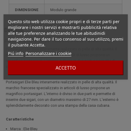
DIMENSIONE
modulo grande
Questo sito web utilizza cookie propri e di terze parti per
migliorare i nostri servizi e mostrarti pubblicità relativa
Dettagli
alle tue preferenze analizzando le tue abitudinidi
navigazione. Per dare il tuo consenso al suo utilizzo, premi
Descrizione completa per Caso Elie Bleu Le Parisien 2 sigari
il pulsante Accetta.
Portasigari Elie Bleu interamente realizzato in pelle di alta qualità. Il
Piú info
Personalizzare i cookie
marchio francese specializzato in articoli di lusso propone un
magnifico portasigari. L'interno è diviso in due parti e permette di
inserire due sigari, con un diametro massimo di 27 mm.
ACCETTO
Portasigari Elie Bleu interamente realizzato in pelle di alta qualità. Il
marchio francese specializzato in articoli di lusso propone un
magnifico portasigari. L'interno è diviso in due parti e permette di
inserire due sigari, con un diametro massimo di 27 mm. L'esterno è
splendidamente decorato con una stampa della casa cubana.
Caratteristiche
Marca : Elie Bleu