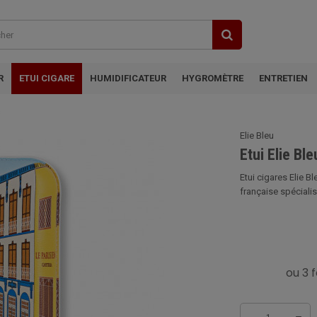
R
ETUI CIGARE
HUMIDIFICATEUR
HYGROMÈTRE
ENTRETIEN
s
Elie Bleu
Etui Elie Bl
Etui cigares Elie B
française spécialis