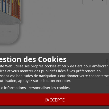
1
estion des Cookies
F
ite Web utilise ses propres cookies et ceux de tiers pour améliorer
gares
ices et vous montrer des publicités liées à vos préférences en
ysant vos habitudes de navigation. Pour donner votre consenteme
. La marque française spécialisée dans les articles de luxe propose ici un
utilisation, appuyez sur le bouton Accepter.
 d'informations
Personnaliser les cookies
deux cigares, de diamètre maximal 27 mm. L'extérieur est joliment décoré
J'ACCEPTE