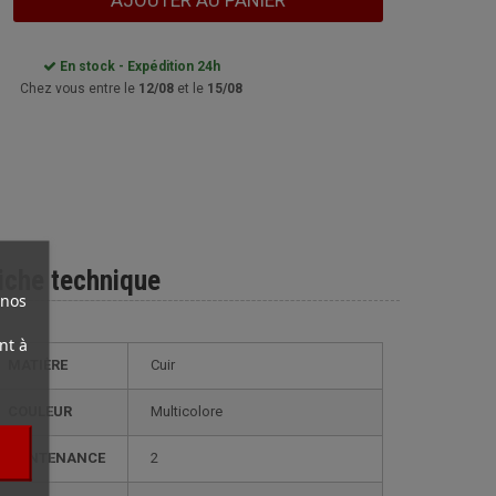
AJOUTER AU PANIER
En stock - Expédition 24h
Chez vous entre le
12/08
et le
15/08
iche technique
 nos
nt à
MATIÈRE
Cuir
COULEUR
Multicolore
CONTENANCE
2