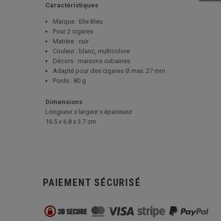
Caractéristiques
Marque : Elie Bleu
Pour 2 cigares
Matière : cuir
Couleur : blanc, multicolore
Décors : maisons cubaines
Adapté pour des cigares Ø max. 27 mm
Poids : 80 g
Dimensions
Longueur x largeur x épaisseur
16.5 x 6.8 x 3.7 cm
PAIEMENT SÉCURISÉ