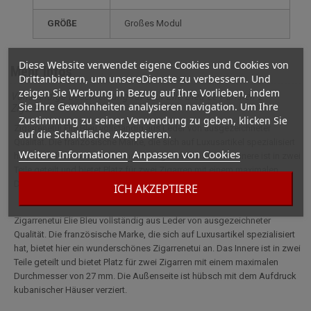
GRÖßE
großes Modul
Diese Website verwendet eigene Cookies und Cookies von
Mehr Infos
Drittanbietern, um unsereDienste zu verbessern. Und
zeigen Sie Werbung in Bezug auf Ihre Vorlieben, indem
Vollständige Beschreibung für Etui Elie Bleu Le Parisien 2
Sie Ihre Gewohnheiten analysieren navigation. Um Ihre
Zigarren
Zustimmung zu seiner Verwendung zu geben, klicken Sie
Zigarrenetui Elie Bleu vollständig aus Leder von ausgezeichneter
auf die Schaltfläche Akzeptieren.
Qualität. Die französische Marke, die sich auf Luxusartikel spezialisiert
Weitere Informationen
Anpassen von Cookies
hat, bietet hier ein wunderschönes Zigarrenetui an. Das Innere ist in zwei
Teile geteilt und bietet Platz für zwei Zigarren mit einem maximalen
Durchmesser von 27 mm.
ICH AKZEPTIERE
Zigarrenetui Elie Bleu vollständig aus Leder von ausgezeichneter
Qualität. Die französische Marke, die sich auf Luxusartikel spezialisiert
hat, bietet hier ein wunderschönes Zigarrenetui an. Das Innere ist in zwei
Teile geteilt und bietet Platz für zwei Zigarren mit einem maximalen
Durchmesser von 27 mm. Die Außenseite ist hübsch mit dem Aufdruck
kubanischer Häuser verziert.