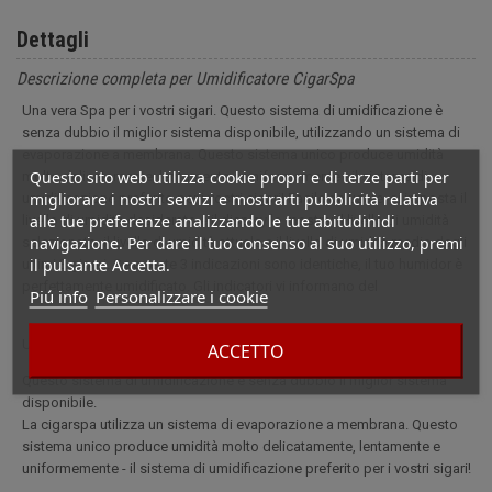
Dettagli
Descrizione completa per Umidificatore CigarSpa
Una vera Spa per i vostri sigari. Questo sistema di umidificazione è
senza dubbio il miglior sistema disponibile, utilizzando un sistema di
evaporazione a membrana. Questo sistema unico produce umidità
Questo sito web utilizza cookie propri e di terze parti per
molto delicatamente, lentamente e uniformemente - il sistema di
migliorare i nostri servizi e mostrarti pubblicità relativa
umidificazione preferito per i vostri sigari! Facile da usare, si imposta il
alle tue preferenze analizzando le tue abitudinidi
livello di umidità desiderato e il display lo mostra: Il livello di umidità
navigazione. Per dare il tuo consenso al suo utilizzo, premi
selezionato, il livello di umidità attuale e il livello di umidità medio degli
il pulsante Accetta.
ultimi 3 giorni. Se queste 3 indicazioni sono identiche, il tuo humidor è
perfettamente umidificato. Gli indicatori vi informano del
Piú info
Personalizzare i cookie
Una vera Spa per i vostri sigari.
ACCETTO
Questo sistema di umidificazione è senza dubbio il miglior sistema
disponibile.
La cigarspa utilizza un sistema di evaporazione a membrana. Questo
sistema unico produce umidità molto delicatamente, lentamente e
uniformemente - il sistema di umidificazione preferito per i vostri sigari!