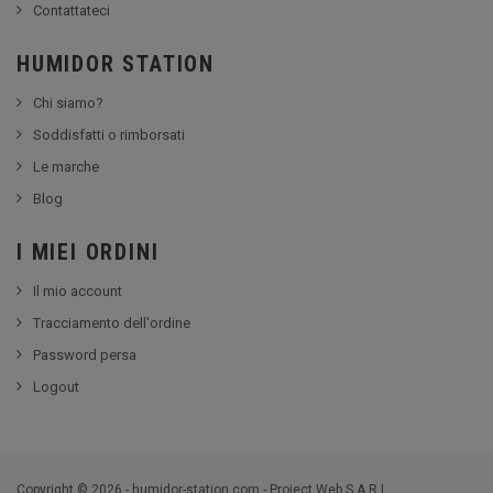
Contattateci
HUMIDOR STATION
Chi siamo?
Soddisfatti o rimborsati
Le marche
Blog
I MIEI ORDINI
Il mio account
Tracciamento dell'ordine
Password persa
Logout
Copyright © 2026 - humidor-station.com - Project Web S.A.R.L