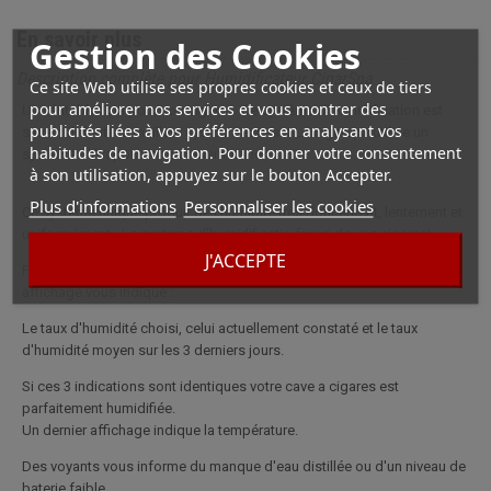
En savoir plus
Gestion des Cookies
Description complète pour Humidificateur CigarSpa
Ce site Web utilise ses propres cookies et ceux de tiers
pour améliorer nos services et vous montrer des
Un véritable Spa pour vos cigares. Ce système d'humidification est
publicités liées à vos préférences en analysant vos
sans nul doute le meilleur système existant.Le cigarspa utilise un
habitudes de navigation. Pour donner votre consentement
systeme d'évaporation par membrane.
à son utilisation, appuyez sur le bouton Accepter.
Plus d'informations
Personnaliser les cookies
Ce systeme unique produit de l'humidité très doucement, lentement et
uniformément - Le systeme d'humidificatio favori de vos cigares!
J'ACCEPTE
Facile à utiliser vous réglez le taux d'humidité souhaitée et son
affichage vous indique :
Le taux d'humidité choisi, celui actuellement constaté et le taux
d'humidité moyen sur les 3 derniers jours.
Si ces 3 indications sont identiques votre cave a cigares est
parfaitement humidifiée.
Un dernier affichage indique la température.
Des voyants vous informe du manque d'eau distillée ou d'un niveau de
baterie faible.