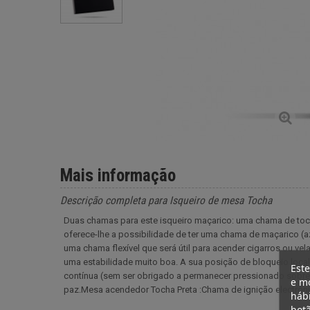
Mais informação
Descrição completa para Isqueiro de mesa Tocha
Duas chamas para este isqueiro maçarico: uma chama de toc
oferece-lhe a possibilidade de ter uma chama de maçarico (a
uma chama flexível que será útil para acender cigarros ou vela
uma estabilidade muito boa. A sua posição de bloqueio local
Este
contínua (sem ser obrigado a permanecer pressionado sobre 
e mo
paz.Mesa acendedor Tocha Preta :Chama de ignição electróni
hábi
botã