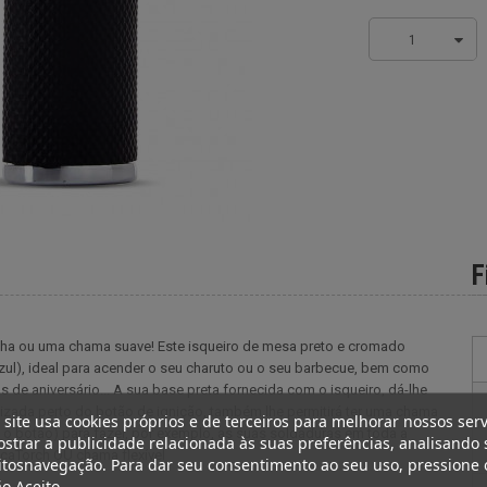
1
F
ha ou uma chama suave! Este isqueiro de mesa preto e cromado
zul), ideal para acender o seu charuto ou o seu barbecue, bem como
s de aniversário... A sua base preta fornecida com o isqueiro, dá-lhe
izada perto do botão de ignição, também lhe permitirá ter uma chama
 site usa cookies próprios e de terceiros para melhorar nossos serv
o botão) para fazer, por exemplo, as suas soldaduras em toda a
strar a publicidade relacionada às suas preferências, analisando 
caTorch OU chama flexível
tosnavegação. Para dar seu consentimento ao seu uso, pressione 
o Aceito.