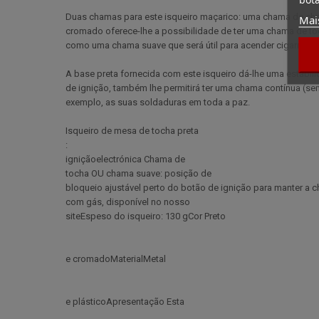
Duas chamas para este isqueiro maçarico: uma chama de cha
Mai
cromado oferece-lhe a possibilidade de ter uma chama de toc
como uma chama suave que será útil para acender cigarros ou 
A base preta fornecida com este isqueiro dá-lhe uma estabil
de ignição, também lhe permitirá ter uma chama contínua (se
exemplo, as suas soldaduras em toda a paz.
Isqueiro de mesa de tocha preta
:
igniçãoelectrónica Chama de
tocha OU chama suave: posição de
bloqueio ajustável perto do botão de ignição para manter a 
com gás, disponível no nosso
siteEspeso do isqueiro: 130 gCor Preto
e cromadoMaterialMetal
e plásticoApresentação Esta