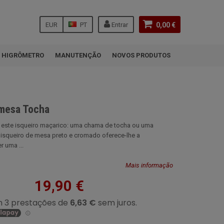
EUR
PT
Entrar
0,00 €
HIGRÔMETRO
MANUTENÇÃO
NOVOS PRODUTOS
 mesa Tocha
este isqueiro maçarico: uma chama de tocha ou uma
 isqueiro de mesa preto e cromado oferece-lhe a
r uma ...
Mais informação
19,90 €