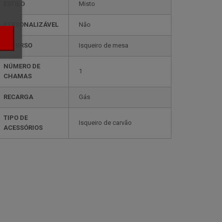
ESTILO
misto
PERSONALIZÁVEL
não
RECURSO
isqueiro de mesa
NÚMERO DE
1
CHAMAS
RECARGA
gás
TIPO DE
isqueiro de carvão
ACESSÓRIOS