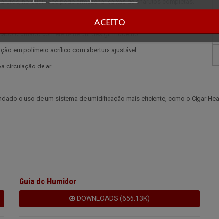
harutos, no qual você pode armazenar caixas de charutos completas.
harutos seleccionados ou aos mais utilizados.
ACEITO
 cabo cromado conferem-lhe um design moderno.
ção em polímero acrílico com abertura ajustável.
 circulação de ar.
dado o uso de um sistema de umidificação mais eficiente, como o Cigar Hea
Guia do Humidor
DOWNLOADS (656.13K)