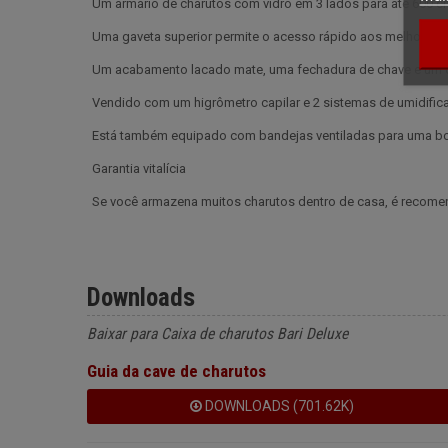
Um armário de charutos com vidro em 3 lados para até 600 c
Uma gaveta superior permite o acesso rápido aos melhores c
Um acabamento lacado mate, uma fechadura de chave e um
Vendido com um higrômetro capilar e 2 sistemas de umidifica
Está também equipado com bandejas ventiladas para uma boa
Garantia vitalícia
Se você armazena muitos charutos dentro de casa, é recomen
Downloads
Baixar para Caixa de charutos Bari Deluxe
Guia da cave de charutos
DOWNLOADS (701.62K)