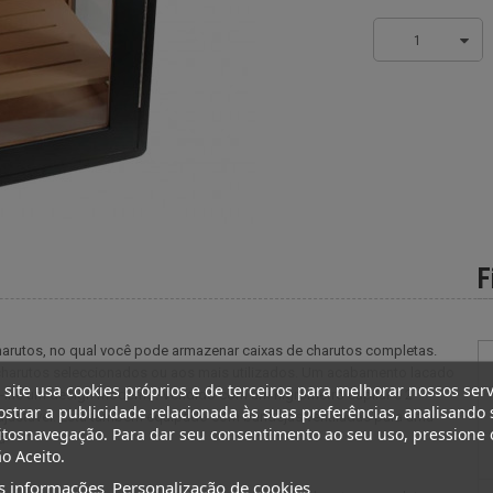
1
F
harutos, no qual você pode armazenar caixas de charutos completas.
charutos seleccionados ou aos mais utilizados. Um acabamento lacado
 site usa cookies próprios e de terceiros para melhorar nossos serv
lhe um design moderno. Vendido com um higrômetro capilar e 2
strar a publicidade relacionada às suas preferências, analisando 
 ajustável. Está também equipado com bandejas ventiladas para uma
tosnavegação. Para dar seu consentimento ao seu uso, pressione 
a
o Aceito.
s informações
Personalização de cookies