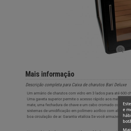
Mais informação
Descrição completa para Caixa de charutos Bari Deluxe
Um armário de charutos com vidro em 3 lados para até 600 c
Uma gaveta superior permite o acesso rápido aos melhores 
Este
mate, uma fechadura de chave e um cabo cromado conferem-
e mo
sistemas de umidificação em polímero acrílico com abertura
hábi
boa circulação de ar. Garantia vitalícia Se você armazena a Be
botã
Mai