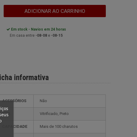
ADICIONAR AO CARRINHO
Em stock - Navios em 24 horas
Em casa entre
-08-08
e
-08-15
icha informativa
ACESSÓRIOS
Não
iços
COR
vitrificado, Preto
seus
o
CAPACIDADE
mais de 100 charutos