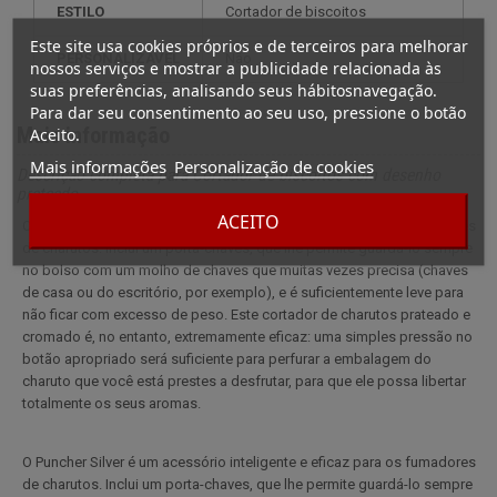
ESTILO
cortador de biscoitos
Este site usa cookies próprios e de terceiros para melhorar
PERSONALIZÁVEL
não
nossos serviços e mostrar a publicidade relacionada às
suas preferências, analisando seus hábitosnavegação.
Para dar seu consentimento ao seu uso, pressione o botão
Mais informação
Aceito.
Mais informações
Personalização de cookies
Descrição completa para Cortador de biscoitos com desenho
prateado
ACEITO
O Puncher Silver é um acessório inteligente e eficaz para os fumadores
de charutos. Inclui um porta-chaves, que lhe permite guardá-lo sempre
no bolso com um molho de chaves que muitas vezes precisa (chaves
de casa ou do escritório, por exemplo), e é suficientemente leve para
não ficar com excesso de peso. Este cortador de charutos prateado e
cromado é, no entanto, extremamente eficaz: uma simples pressão no
botão apropriado será suficiente para perfurar a embalagem do
charuto que você está prestes a desfrutar, para que ele possa libertar
totalmente os seus aromas.
O Puncher Silver é um acessório inteligente e eficaz para os fumadores
de charutos. Inclui um porta-chaves, que lhe permite guardá-lo sempre