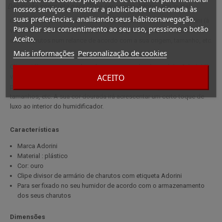
Descrição completa para Clipe separador Adorini em metal
nossos serviços e mostrar a publicidade relacionada às
suas preferências, analisando seus hábitosnavegação.
Clip metálico para ser colocado num separador de madeira Adorini (à
Para dar seu consentimento ao seu uso, pressione o botão
venda no nosso site). Graças a este clipe, você poderá encontrar os
Aceito.
seus charutos num relance de acordo com a sua origem, tamanho, etc.
Mais informações
Personalização de cookies
Clip metálico para ser colocado num separador de madeira Adorini (à
ACEITO
venda no nosso site). Graças a este clipe, você poderá encontrar num
piscar de olhos os charutos de acordo com sua origem, seus
tamanhos, etc. A sua cor dourada irá acrescentar um certo toque de
luxo ao interior do humidificador.
Características
Marca Adorini
Material : plástico
Cor: ouro
Clipe divisor de armário de charutos com etiqueta Adorini
Para ser fixado no seu humidor de acordo com o armazenamento
dos seus charutos
Dimensões