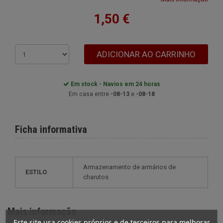
1,50 €
ADICIONAR AO CARRINHO
Em stock - Navios em 24 horas
Em casa entre
-08-13
e
-08-18
Ficha informativa
armazenamento de armários de
ESTILO
charutos
Mais informação
Este site usa cookies próprios e de terceiros para melhorar