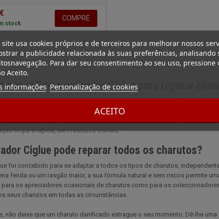
 €
COMPRE
m stock
 site usa cookies próprios e de terceiros para melhorar nossos serv
strar a publicidade relacionada às suas preferências, analisando 
tosnavegação. Para dar seu consentimento ao seu uso, pressione 
o Aceito.
 que utilizo o aplicador Ciglue para reparar cha
s informações
Personalização de cookies
 Ciglue é uma brincadeira de crianças. Basta aplicar uma camada fina de soluç
ACEITO
aneta com pincel incorporado. Uma vez aplicada a cola, deixe secar durante
undos, a fenda será preenchida, deixando o charuto intacto e pronto a ser apr
ção limpa e rápida, sem resíduos visíveis.
cador Ciglue pode reparar todos os charutos?
lue foi concebido para se adaptar a todos os tipos de charutos, independe
a fenda ou um rasgão maior, a sua fórmula natural e sem riscos permite uma
o para os apreciadores ocasionais de charutos como para os coleccionadores
os seus charutos em todas as circunstâncias.
e, não deixe que um charuto danificado estrague o seu momento. Dê-lhe uma