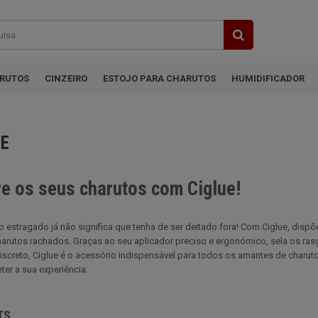
ARUTOS
CINZEIRO
ESTOJO PARA CHARUTOS
HUMIDIFICADOR
UE
e os seus charutos com Ciglue!
 estragado já não significa que tenha de ser deitado fora! Com Ciglue, disp
arutos rachados. Graças ao seu aplicador preciso e ergonómico, sela os rasg
discreto, Ciglue é o acessório indispensável para todos os amantes de char
er a sua experiência.
TS