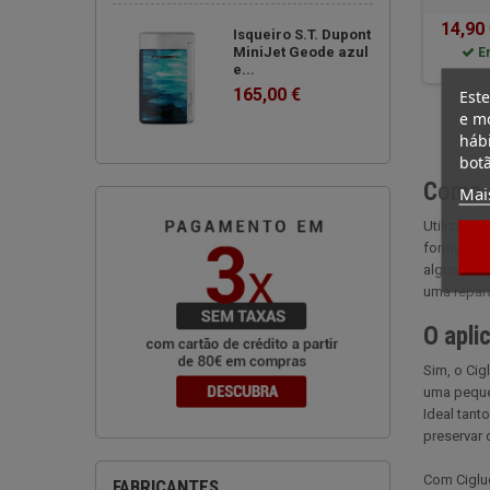
14,90
Isqueiro S.T. Dupont
MiniJet Geode azul
E
e...
165,00 €
Este
e mo
hábi
botã
Como é
Mai
Utilizar o
forma de c
alguns seg
uma repara
O apli
Sim, o Cig
uma pequen
Ideal tant
preservar 
Com Ciglu
FABRICANTES