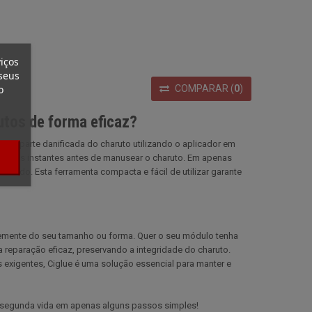
iços
seus
o
COMPARAR
(
0
)
rutos de forma eficaz?
ão na parte danificada do charuto utilizando o aplicador em
 alguns instantes antes de manusear o charuto. Em apenas
eciado. Esta ferramenta compacta e fácil de utilizar garante
ntemente do seu tamanho ou forma. Quer o seu módulo tenha
 reparação eficaz, preservando a integridade do charuto.
 exigentes, Ciglue é uma solução essencial para manter e
 segunda vida em apenas alguns passos simples!