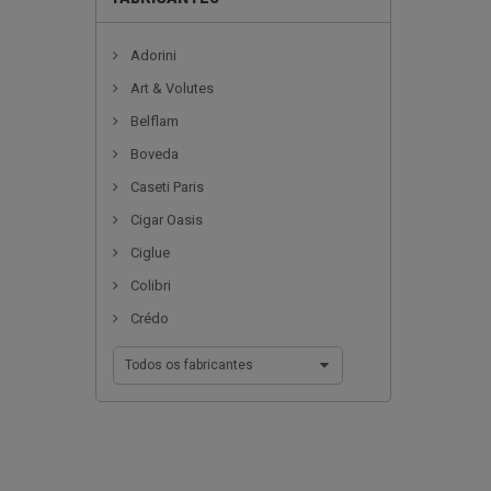
Adorini
Art & Volutes
Belflam
Boveda
Caseti Paris
Cigar Oasis
Ciglue
Colibri
Crédo
Todos os fabricantes