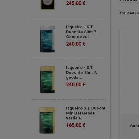
245,00 €
Ordenar p
Isqueiro « S.T.
Dupont » Slim 7
Geode azul...
240,00 €
Isqueiro « S.T.
Dupont » Slim 7,
geoda...
240,00 €
Isqueiro S.T. Dupont
MiniJet Geode
verde e...
165,00 €
Cane