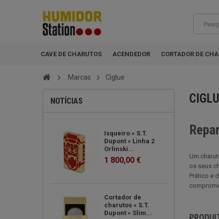
CAVE DE CHARUTOS
ACENDEDOR
CORTADOR DE CH
Marcas
Ciglue
CIGL
NOTÍCIAS
Repar
Isqueiro « S.T.
Dupont » Linha 2
Orlinski...
Um charuto
1 800,00 €
os seus ch
Prático e 
compromet
Cortador de
charutos « S.T.
Dupont » Slim...
PRODUI