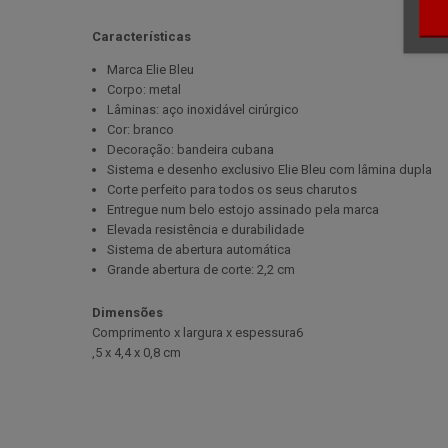
Características
Marca Elie Bleu
Corpo: metal
Lâminas: aço inoxidável cirúrgico
Cor: branco
Decoração: bandeira cubana
Sistema e desenho exclusivo Elie Bleu com lâmina dupla
Corte perfeito para todos os seus charutos
Entregue num belo estojo assinado pela marca
Elevada resistência e durabilidade
Sistema de abertura automática
Grande abertura de corte: 2,2 cm
Dimensões
Comprimento x largura x espessura6
,5 x 4,4 x 0,8 cm