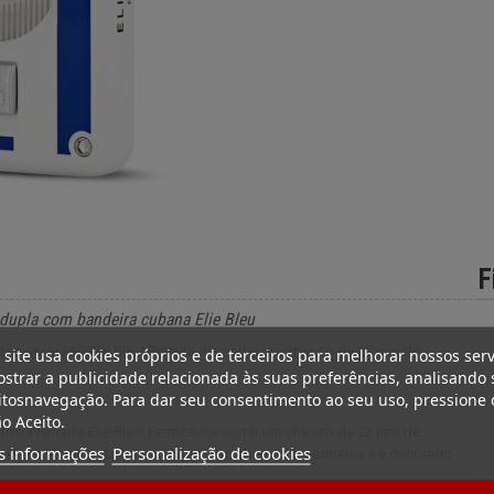
F
 dupla com bandeira cubana Elie Bleu
os assinado Elie Bleu! Permite-lhe cortar um charuto de 22 mm de
 site usa cookies próprios e de terceiros para melhorar nossos serv
strar a publicidade relacionada às suas preferências, analisando 
tosnavegação. Para dar seu consentimento ao seu uso, pressione 
o Aceito.
os assinado Elie Bleu! Permite-lhe cortar um charuto de 22 mm de
s informações
Personalização de cookies
com um sistema de lâmina dupla com abertura automática e é decorado