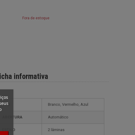
Fora de estoque
icha informativa
iços
seus
COR
Branco, Vermelho, Azul
o
ABERTURA
Automático
ESTILO
2 lâminas