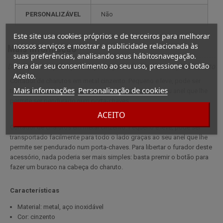
PERSONALIZÁVEL
não
Este site usa cookies próprios e de terceiros para melhorar
nossos serviços e mostrar a publicidade relacionada às
Mais informação
suas preferências, analisando seus hábitosnavegação.
Para dar seu consentimento ao seu uso, pressione o botão
Descrição completa para Suporte para chaves de retração cinzento
Aceito.
Cortador de charutos em metal cinzento. Pequeno e leve, pode ser
Mais informações
Personalização de cookies
transportado facilmente para todo o lado graças ao seu anel que lhe
permite ser pendurado num porta-chaves.
ACEITO
Cortador de charutos em metal cinzento. Pequeno e leve, pode ser
transportado facilmente para todo o lado graças ao seu anel que lhe
permite ser pendurado num porta-chaves. Para libertar o furador deste
acessório, nada poderia ser mais simples: basta premir o botão para
fazer um buraco na cabeça do charuto.
Características
Material: metal, aço inoxidável
Cor: cinzento