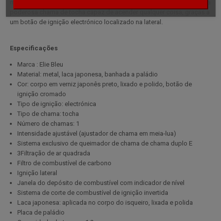
magnífica laca preta japonesa e é revestido com paládio. Oferece uma
poderosa chama de tocha capaz de acender qualquer coisa, graças a
um botão de ignição electrónico localizado na lateral.
Especificações
Marca : Elie Bleu
Material: metal, laca japonesa, banhada a paládio
Cor: corpo em verniz japonês preto, lixado e polido, botão de
ignição cromado
Tipo de ignição: electrónica
Tipo de chama: tocha
Número de chamas: 1
Intensidade ajustável (ajustador de chama em meia-lua)
Sistema exclusivo de queimador de chama de chama duplo E
3Filtração de ar quadrada
Filtro de combustível de carbono
Ignição lateral
Janela do depósito de combustível com indicador de nível
Sistema de corte de combustível de ignição invertida
Laca japonesa: aplicada no corpo do isqueiro, lixada e polida
Placa de paládio