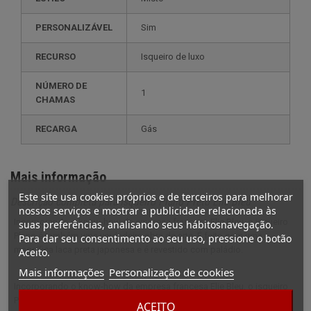
PERSONALIZÁVEL
sim
RECURSO
isqueiro de luxo
NÚMERO DE
1
CHAMAS
RECARGA
gás
Mais informação
Este site usa cookies próprios e de terceiros para melhorar
Descrição completa para Isqueiro Plano Preto Elie Bleu
nossos serviços e mostrar a publicidade relacionada às
Incorporando o know-how da empresa francesa Elie Bleu, o isqueiro
suas preferências, analisando seus hábitosnavegação.
Plano é também uma verdadeira obra de arte. É feito com uma
Para dar seu consentimento ao seu uso, pressione o botão
magnífica laca preta japonesa e é revestido com paládio.
Aceito.
Mais informações
Personalização de cookies
Incorporando o know-how da empresa francesa Elie Bleu, o isqueiro
Plano é também uma verdadeira obra de arte. É feito com uma
ACEITO