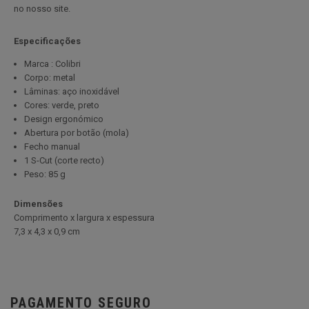
no nosso site.
Especificações
Marca : Colibri
Corpo: metal
Lâminas: aço inoxidável
Cores: verde, preto
Design ergonómico
Abertura por botão (mola)
Fecho manual
1 S-Cut (corte recto)
Peso: 85 g
Dimensões
Comprimento x largura x espessura
7,3 x 4,3 x 0,9 cm
PAGAMENTO SEGURO