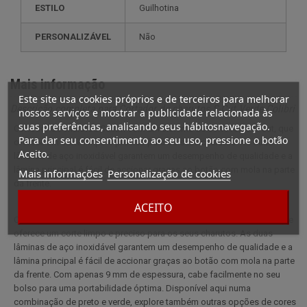
ESTILO
guilhotina
PERSONALIZÁVEL
não
Mais informação
Este site usa cookies próprios e de terceiros para melhorar
Descrição completa para Cortador de charutos S-Cut Verde Colibri
nossos serviços e mostrar a publicidade relacionada às
suas preferências, analisando seus hábitosnavegação.
Cortador de charutos Colibri com um sistema de corte recto S-Cut, que
Para dar seu consentimento ao seu uso, pressione o botão
oferece um corte limpo e preciso para os seus charutos. As duas
Aceito.
lâminas de aço inoxidável garantem um desempenho de qualidade e a
lâmina principal é fácil de accionar graças ao botão com mola na parte
Mais informações
Personalização de cookies
da frente.
ACEITO
Cortador de charutos Colibri com um sistema de corte recto S-Cut, que
oferece um corte limpo e preciso para os seus charutos. As duas
lâminas de aço inoxidável garantem um desempenho de qualidade e a
lâmina principal é fácil de accionar graças ao botão com mola na parte
da frente. Com apenas 9 mm de espessura, cabe facilmente no seu
bolso para uma portabilidade óptima. Disponível aqui numa
combinação de preto e verde, explore também outras opções de cores