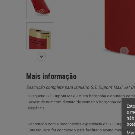
Mais informação
Descrição completa para Isqueiro S.T. Dupont Maxi Jet B
O isqueiro S.T. Dupont Maxi Jet em borgonha e dourado combi
Revestido num tom distinto de vermelho borgonha com um bot
Este
elegância.
e mo
hábi
botã
Construído com a reconhecida experiência da S.T. Dupont, g
Este isqueiro foi concebido para facilitar o acendimento do
Mai