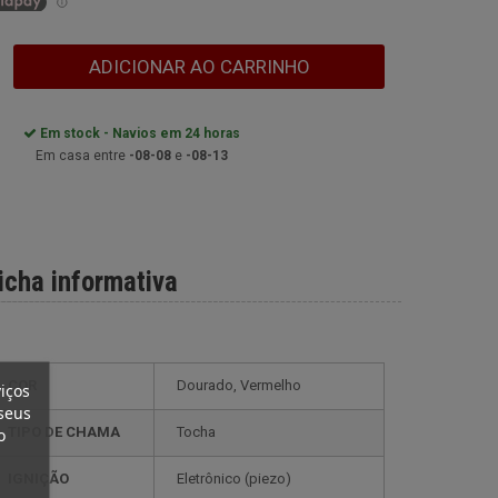
ADICIONAR AO CARRINHO
Em stock - Navios em 24 horas
Em casa entre
-08-08
e
-08-13
icha informativa
COR
Dourado, Vermelho
iços
seus
TIPO DE CHAMA
Tocha
o
IGNIÇÃO
eletrônico (piezo)