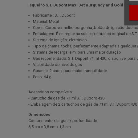
Isqueiro S.T. Dupont Maxi Jet Burgundy and Gold Edition
Fabricante : S.T. Dupont
Material: Metal
Cores: Corpo vermelho borgonha, botão de ignição doura
Embalagem: É entregue na sua caixa branca original de S.
Sistema de ignição: eletrónico
Tipo de chama: tocha, perfeitamente adaptada a qualquer 
Sistema de recarga: sim, para uma maior duração
Gás recomendado: S.T. Dupont 71 ml 430, disponível para
Visibilidade do nível de gás
Garantia: 2 anos, para maior tranquilidade
Peso: 64 g
Acessórios compatíveis:
- Cartucho de gás de 71 ml S.T. Dupont 430
- Embalagem de 2 cartuchos de gás de 71 ml S.T. Dupont 430
Dimensões
Comprimento x largura x profundidade
6,5 cm x 3,8 cm x 1,3 cm