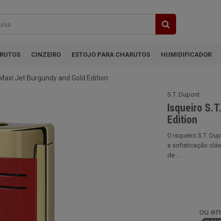
ARUTOS
CINZEIRO
ESTOJO PARA CHARUTOS
HUMIDIFICADOR
 Maxi Jet Burgundy and Gold Edition
S.T. Dupont
Isqueiro S.
Edition
O isqueiro S.T. D
a sofisticação clá
de ...