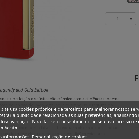
1
F
urgundy and Gold Edition
na na perfeição a sofisticação clássica com a eficiência moderna.
ão de ignição dourado, este isqueiro simboliza o requinte e a
 site usa cookies próprios e de terceiros para melhorar nossos serv
strar a publicidade relacionada às suas preferências, analisando 
tosnavegação. Para dar seu consentimento ao seu uso, pressione 
o Aceito.
arante um desempenho fiável e oferece uma chama de tocha robusta.
s seus cigarros e charutos, mesmo em condições exteriores.
s informações
Personalização de cookies