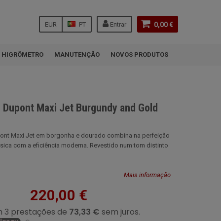
EUR
PT
Entrar
0,00 €
HIGRÔMETRO
MANUTENÇÃO
NOVOS PRODUTOS
T. Dupont Maxi Jet Burgundy and Gold
upont Maxi Jet em borgonha e dourado combina na perfeição
ssica com a eficiência moderna. Revestido num tom distinto
Mais informação
220,00 €