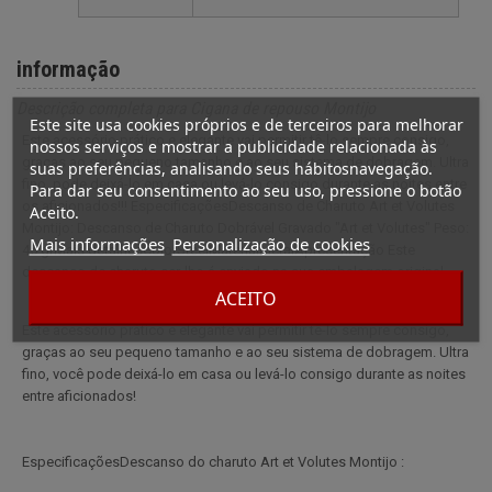
informação
Descrição completa para Cigana de repouso Montijo
Este site usa cookies próprios e de terceiros para melhorar
Este acessório prático e elegante vai permitir tê-lo sempre consigo,
nossos serviços e mostrar a publicidade relacionada às
graças ao seu pequeno tamanho e ao seu sistema de dobragem. Ultra
suas preferências, analisando seus hábitosnavegação.
fino, pode deixá-lo em casa ou levá-lo consigo durante as noites entre
Para dar seu consentimento ao seu uso, pressione o botão
os aficionados!!! EspecificaçõesDescanso de Charuto Art et Volutes
Aceito.
Montijo: Descanso de Charuto Dobrável Gravado "Art et Volutes" Peso:
Mais informações
Personalização de cookies
45 grMais detalhesColorSteelMaterialMetalApresentação Este
descanso de charuto ser-lhe-á enviado na sua embalagem original.
ACEITO
Este acessório prático e elegante vai permitir tê-lo sempre consigo,
graças ao seu pequeno tamanho e ao seu sistema de dobragem. Ultra
fino, você pode deixá-lo em casa ou levá-lo consigo durante as noites
entre aficionados!
EspecificaçõesDescanso do charuto Art et Volutes Montijo :