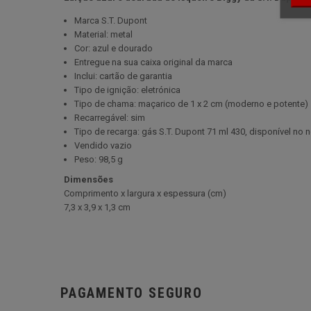
Marca S.T. Dupont
Material: metal
Cor: azul e dourado
Entregue na sua caixa original da marca
Inclui: cartão de garantia
Tipo de ignição: eletrónica
Tipo de chama: maçarico de 1 x 2 cm (moderno e potente)
Recarregável: sim
Tipo de recarga: gás S.T. Dupont 71 ml 430, disponível no 
Vendido vazio
Peso: 98,5 g
Dimensões
Comprimento x largura x espessura (cm)
7,3 x 3,9 x 1,3 cm
PAGAMENTO SEGURO