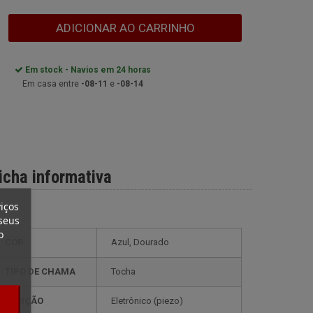
ADICIONAR AO CARRINHO
Em stock - Navios em 24 horas
Em casa entre
-08-11
e
-08-14
icha informativa
iços
seus
o
COR
Azul, Dourado
TIPO DE CHAMA
Tocha
IGNIÇÃO
eletrônico (piezo)