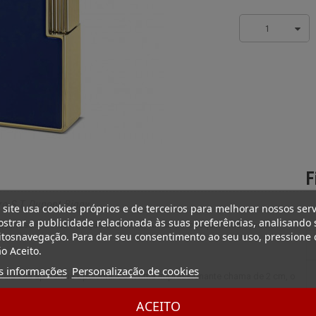
1
F
ro S.T. Dupont Biggy
 site usa cookies próprios e de terceiros para melhorar nossos serv
strar a publicidade relacionada às suas preferências, analisando 
 quintessência da tradição da marca, fundindo o requinte do modelo
tosnavegação. Para dar seu consentimento ao seu uso, pressione 
o Aceito.
s informações
Personalização de cookies
e pela sua aparência opulenta. Com uma impressionante chama de 2 cm, o
.
ACEITO