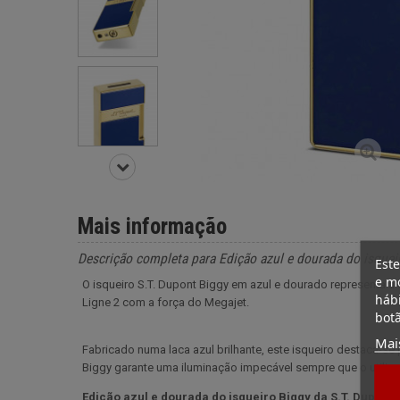
Mais informação
Descrição completa para Edição azul e dourada do isquei
Este
e mo
O isqueiro S.T. Dupont Biggy em azul e dourado representa a
hábi
Ligne 2 com a força do Megajet.
botã
Mai
Fabricado numa laca azul brilhante, este isqueiro destaca-s
Biggy garante uma iluminação impecável sempre que o utiliza
Edição azul e dourada do isqueiro Biggy da S.T. Dupont