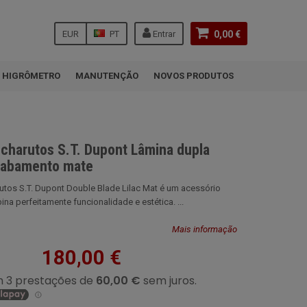
EUR
PT
Entrar
0,00 €
HIGRÔMETRO
MANUTENÇÃO
NOVOS PRODUTOS
 charutos S.T. Dupont Lâmina dupla
cabamento mate
utos S.T. Dupont Double Blade Lilac Mat é um acessório
na perfeitamente funcionalidade e estética. ...
Mais informação
180,00 €