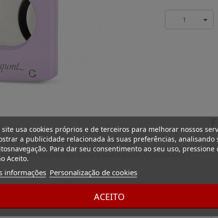
1
F
 site usa cookies próprios e de terceiros para melhorar nossos serv
strar a publicidade relacionada às suas preferências, analisando 
nt Lâmina dupla Lilás com acabamento mate
tosnavegação. Para dar seu consentimento ao seu uso, pressione 
 um acessório elegante que combina perfeitamente funcionalidade e
o Aceito.
s informações
Personalização de cookies
os de degustação de charutos. Equipado com duas lâminas afiadas,
ACEITO
rar e simples de utilizar, este cortador de charutos é o companheiro