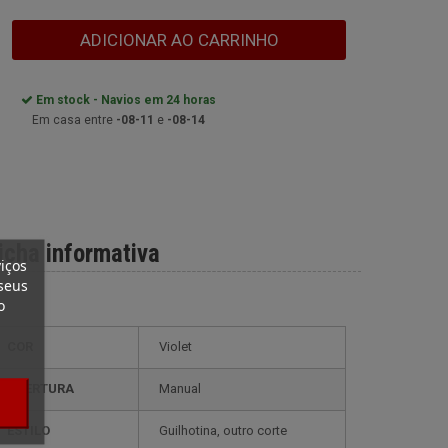
ADICIONAR AO CARRINHO
Em stock - Navios em 24 horas
Em casa entre
-08-11
e
-08-14
icha informativa
iços
seus
o
COR
Violet
ABERTURA
Manual
ESTILO
guilhotina, outro corte