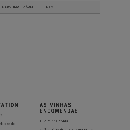
PERSONALIZÁVEL
não
TATION
AS MINHAS
ENCOMENDAS
s?
A minha conta
embolsado
Seguimento de encomendas