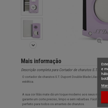
Mais informação
Este
e mo
Descrição completa para Cortador de charutos S.T. Dupo
hábi
O cortador de charutos S.T. Dupont Double Blade Lilac Mat é
botã
estética.
Mai
A sua cor lilás mate dá um toque moderno aos seus moment
garante um corte preciso, limpo e sem rebarbas. Fácil de segu
perfeito para todos os amantes de charutos.