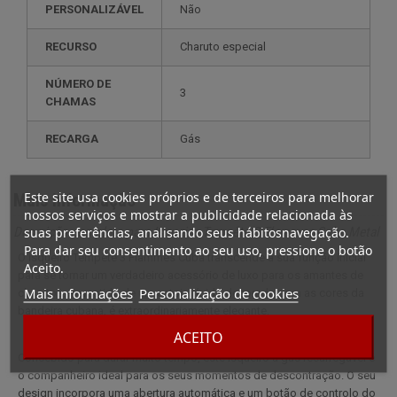
PERSONALIZÁVEL
não
RECURSO
charuto especial
NÚMERO DE
3
CHAMAS
RECARGA
gás
Este site usa cookies próprios e de terceiros para melhorar
Mais informação
nossos serviços e mostrar a publicidade relacionada às
suas preferências, analisando seus hábitosnavegação.
Descrição completa para Isqueiro Tempête 3 Flammes Cuba Metal
Para dar seu consentimento ao seu uso, pressione o botão
O isqueiro Tempête 3 Flammes Cuba transcende a sua função inicial
Aceito.
para se tornar um verdadeiro acessório de luxo para os amantes de
Mais informações
Personalização de cookies
charutos. Revestido de um estojo rígido decorado com as cores da
bandeira cubana, é extraordinariamente elegante.
ACEITO
Concebido para durar muito tempo, este isqueiro a gás recarregável é
o companheiro ideal para os seus momentos de descontração. O seu
design incorpora uma abertura automática e um botão de controlo do