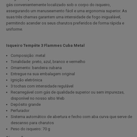
gás convenientemente localizado sob o corpo do isqueiro,
assegurando um manuseamento fácil e uma ergonomia superior. As
suas três chamas garantem uma intensidade de fogo inigualável,
permitindo acender os seus charutos preferidos de forma rápida e
uniforme.
Isqueiro Tempête 3 Flammes Cuba Metal
Composição: metal
Tonalidade: preto, azul, branco e vermelho
Ornamento: bandeira cubana
Entregue na sua embalagem original
Ignição eletrónica
3 tochas com intensidade regulável
Recarregável com gás de qualidade superior ou sem impurezas,
disponível no nosso sítio Web
Depósito grande
Perfurador
Sistema automático de abertura e fecho com aba curva que serve de
descanso para charutos
Peso do isqueiro: 70 g