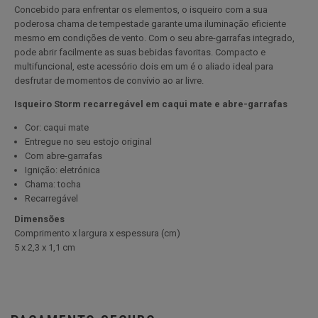
Concebido para enfrentar os elementos, o isqueiro com a sua
poderosa chama de tempestade garante uma iluminação eficiente
mesmo em condições de vento. Com o seu abre-garrafas integrado,
pode abrir facilmente as suas bebidas favoritas. Compacto e
multifuncional, este acessório dois em um é o aliado ideal para
desfrutar de momentos de convívio ao ar livre.
Isqueiro Storm recarregável em caqui mate e abre-garrafas
Cor: caqui mate
Entregue no seu estojo original
Com abre-garrafas
Ignição: eletrónica
Chama: tocha
Recarregável
Dimensões
Comprimento x largura x espessura (cm)
5 x 2,3 x 1,1 cm