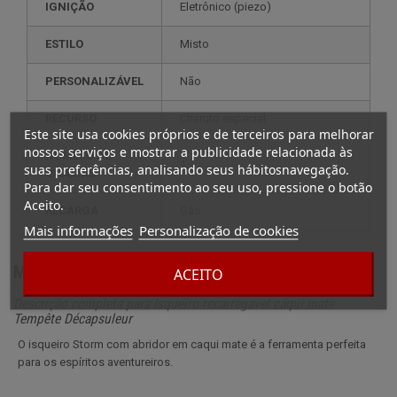
IGNIÇÃO
eletrônico (piezo)
ESTILO
misto
PERSONALIZÁVEL
não
RECURSO
charuto especial
Este site usa cookies próprios e de terceiros para melhorar
nossos serviços e mostrar a publicidade relacionada às
NÚMERO DE
1
suas preferências, analisando seus hábitosnavegação.
CHAMAS
Para dar seu consentimento ao seu uso, pressione o botão
Aceito.
RECARGA
gás
Mais informações
Personalização de cookies
Mais informação
ACEITO
Descrição completa para Isqueiro recarregável cáqui mate
Tempête Décapsuleur
O isqueiro Storm com abridor em caqui mate é a ferramenta perfeita
para os espíritos aventureiros.