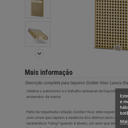
Mais informação
Descrição completa para Isqueiro Golden Hour Luxury Di
Celebre o património e o trabalho artesanal da Dupont com es
Este
aniversário da marca.
e mo
hábi
Parte da requintada coleção Golden Hour, este isqueiro Dupo
botã
com cores que captam a essência dos últimos raios de sol e
Mai
caraterístico *cling* quando é aberto, um som que simboliza 