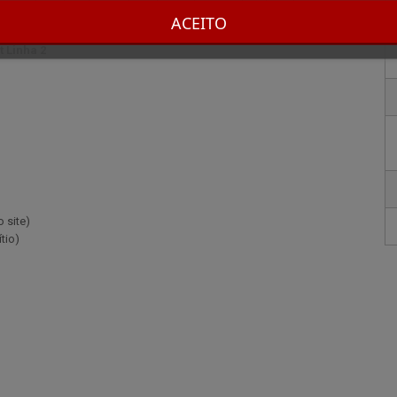
do num elegante estojo preto, estampado com o logótipo da marca e
ACEITO
 Linha 2
 site)
tio)