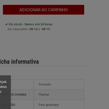
ADICIONAR AO CARRINHO
Em stock - Navios em 24 horas
Em casa entre
-08-12
e
-08-15
icha informativa
iços
COR
Dourado
seus
o
TIPO DE CHAMA
Flexível
IGNIÇÃO
Para apedrejar