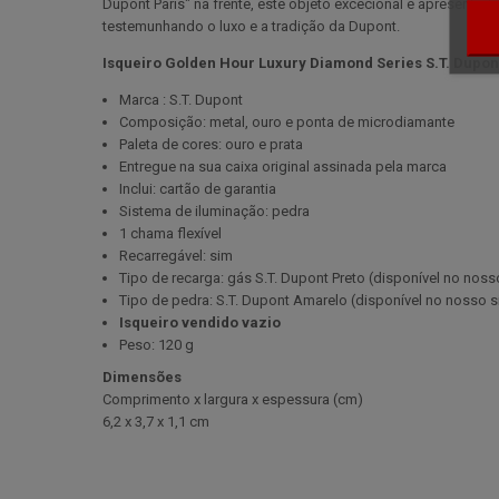
Dupont Paris" na frente, este objeto excecional é apresenta
testemunhando o luxo e a tradição da Dupont.
Isqueiro Golden Hour Luxury Diamond Series S.T. Dupont
Marca : S.T. Dupont
Composição: metal, ouro e ponta de microdiamante
Paleta de cores: ouro e prata
Entregue na sua caixa original assinada pela marca
Inclui: cartão de garantia
Sistema de iluminação: pedra
1 chama flexível
Recarregável: sim
Tipo de recarga: gás S.T. Dupont Preto (disponível no nosso
Tipo de pedra: S.T. Dupont Amarelo (disponível no nosso sí
Isqueiro vendido vazio
Peso: 120 g
Dimensões
Comprimento x largura x espessura (cm
)
6,2 x 3,7 x 1,1 cm