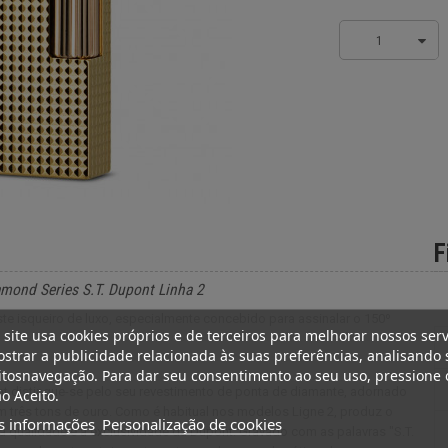
1
F
amond Series S.T. Dupont Linha 2
te isqueiro de luxo, especialmente concebido para assinalar o 150º
 site usa cookies próprios e de terceiros para melhorar nossos serv
strar a publicidade relacionada às suas preferências, analisando 
tosnavegação. Para dar seu consentimento ao seu uso, pressione 
nt distingue-se pelo seu revestimento de ponta de diamante, adornado
o Aceito.
m três tons de ouro. Como é habitual nos modelos Ligne 2, produz o
s informações
Personalização de cookies
a qualidade e a exclusividade da Dupont. Gravado com as palavras "S.T.