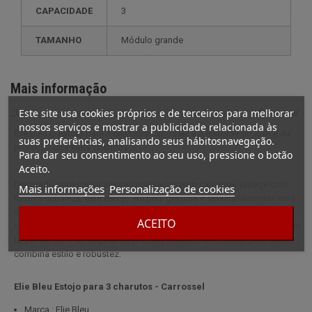
CAPACIDADE
3
TAMANHO
módulo grande
Mais informação
Este site usa cookies próprios e de terceiros para melhorar
Descrição completa para Elie Bleu Caixa de 3 charutos - Carrossel
nossos serviços e mostrar a publicidade relacionada às
Elie Bleu O estojo para 3 charutos Carrousel é o epítome do luxo e da
suas preferências, analisando seus hábitosnavegação.
proteção dos seus charutos.
Para dar seu consentimento ao seu uso, pressione o botão
Aceito.
Decorado com cenas alegres inspiradas num carrossel vintage com
Mais informações
Personalização de cookies
toques cubanos, este estojo em pele genuína é simultaneamente uma
obra de arte e um acessório funcional. Com capacidade para três
ACEITO
charutos de 27 mm de diâmetro, oferece uma proteção óptima e dá um
toque de cor e de originalidade à sua coleção. Concebida para durar,
combina estilo e robustez.
Elie Bleu Estojo para 3 charutos - Carrossel
Marca : Elie Bleu