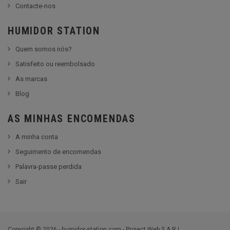
Contacte-nos
HUMIDOR STATION
Quem somos nós?
Satisfeito ou reembolsado
As marcas
Blog
AS MINHAS ENCOMENDAS
A minha conta
Seguimento de encomendas
Palavra-passe perdida
Sair
Copyright © 2026 - humidor-station.com - Project Web S.A.R.L