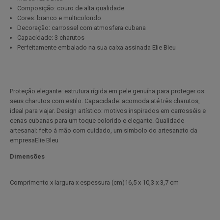
Composição: couro de alta qualidade
Cores: branco e multicolorido
Decoração: carrossel com atmosfera cubana
Capacidade: 3 charutos
Perfeitamente embalado na sua caixa assinada Elie Bleu
Proteção elegante: estrutura rígida em pele genuína para proteger os
seus charutos com estilo. Capacidade: acomoda até três charutos,
ideal para viajar. Design artístico: motivos inspirados em carrosséis e
cenas cubanas para um toque colorido e elegante. Qualidade
artesanal: feito à mão com cuidado, um símbolo do artesanato da
empresaElie Bleu
Dimensões
Comprimento x largura x espessura (cm)
16,5 x 10,3 x 3,7 cm