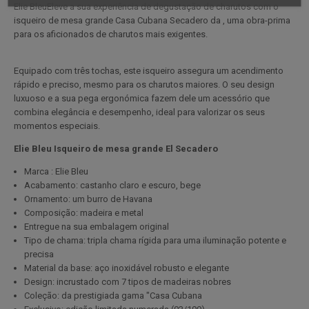
Elie BleuEleve a sua experiência de degustação de charutos com o
isqueiro de mesa grande Casa Cubana Secadero da , uma obra-prima
para os aficionados de charutos mais exigentes.
Equipado com três tochas, este isqueiro assegura um acendimento
rápido e preciso, mesmo para os charutos maiores. O seu design
luxuoso e a sua pega ergonómica fazem dele um acessório que
combina elegância e desempenho, ideal para valorizar os seus
momentos especiais.
Elie Bleu Isqueiro de mesa grande El Secadero
Marca : Elie Bleu
Acabamento: castanho claro e escuro, bege
Ornamento: um burro de Havana
Composição: madeira e metal
Entregue na sua embalagem original
Tipo de chama: tripla chama rígida para uma iluminação potente e
precisa
Material da base: aço inoxidável robusto e elegante
Design: incrustado com 7 tipos de madeiras nobres
Coleção: da prestigiada gama "Casa Cubana