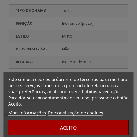
TIPO DE CHAMA
Tocha
IGNIÇÃO
eletrônico (piezo)
ESTILO
misto
PERSONALIZÁVEL
não
RECURSO
isqueiro de mesa
NÚMERO DE
1
Este site usa cookies próprios e de terceiros para melhorar
CHAMAS
nossos serviços e mostrar a publicidade relacionada às
suas preferências, analisando seus hábitosnavegação.
RECARGA
gás
Para dar seu consentimento ao seu uso, pressione o botão
Aceito.
Mais informações
Personalização de cookies
Mais informação
Descrição completa para Elie Bleu Mesa grande de isqueiro El
ACEITO
Secadero