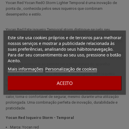
Yocan Red Yocan RedO Storm Lighter Temporal é uma inovação de
ponta da , conhecida pelos seus isqueiros que combinam
desempenho e estilo.
Yocan Red Este isqueiro Temporal storm distingue-se pelo seu
temporizador digital programável, que oferece um controlo preciso da
Este site usa cookies próprios e de terceiros para melhorar
duração da utilização para uma experiência optimizada e segura. Com
nossos serviços e mostrar a publicidade relacionada às
uma chama regulável que atinge temperaturas até 1.371°C, está
suas preferências, analisando seus hábitosnavegação.
perfeitamente adaptado a todas as suas necessidades. O seu focinho
Para dar seu consentimento ao seu uso, pressione o botão
termocrómico, que muda de cor em função do calor, proporciona uma
Aceito.
segurança acrescida ao permitir ver a temperatura do aparelho.
Mais informações
Personalização de cookies
Equipado com um depósito de butano recarregável, este isqueiro
garante uma autonomia prolongada e uma recarga rápida, o que o
ACEITO
torna simultaneamente económico e ecológico. O seu design
ergonómico, complementado por uma pega de silicone resistente ao
calor, torna-o confortável de segurar, mesmo durante uma utilização
prolongada. Uma combinação perfeita de inovação, durabilidade e
praticidade.
Yocan Red Isqueiro Storm - Temporal
Marca: Yocan red