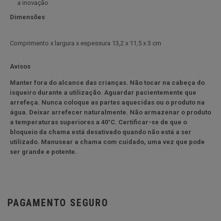
a inovação
Dimensões
C
omprimento x largura x espessura
13,2 x 11,5 x 3 cm
Avisos
Manter fora do alcance das crianças. Não tocar na cabeça do
isqueiro durante a utilização. Aguardar pacientemente que
arrefeça. Nunca coloque as partes aquecidas ou o produto na
água. Deixar arrefecer naturalmente. Não armazenar o produto
a temperaturas superiores a 40°C. Certificar-se de que o
bloqueio da chama está desativado quando não está a ser
utilizado. Manusear a chama com cuidado, uma vez que pode
ser grande e potente.
PAGAMENTO SEGURO