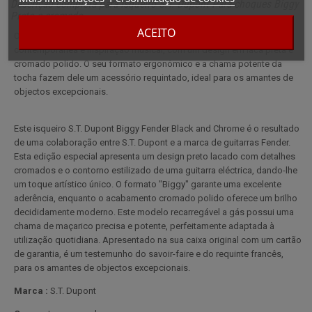
Descrição completa para Isqueiro S.T. Dupont Para-choques Biggy
Preto e cromado
ACEITO
O isqueiro S.T. Dupont Biggy Fender combina elegância
contemporânea e inspiração musical, com um design em laca preta e
cromado polido. O seu formato ergonómico e a chama potente da
tocha fazem dele um acessório requintado, ideal para os amantes de
objectos excepcionais.
Este isqueiro S.T. Dupont Biggy Fender Black and Chrome é o resultado
de uma colaboração entre S.T. Dupont e a marca de guitarras Fender.
Esta edição especial apresenta um design preto lacado com detalhes
cromados e o contorno estilizado de uma guitarra eléctrica, dando-lhe
um toque artístico único. O formato "Biggy" garante uma excelente
aderência, enquanto o acabamento cromado polido oferece um brilho
decididamente moderno. Este modelo recarregável a gás possui uma
chama de maçarico precisa e potente, perfeitamente adaptada à
utilização quotidiana. Apresentado na sua caixa original com um cartão
de garantia, é um testemunho do savoir-faire e do requinte francês,
para os amantes de objectos excepcionais.
Marca :
S.T. Dupont