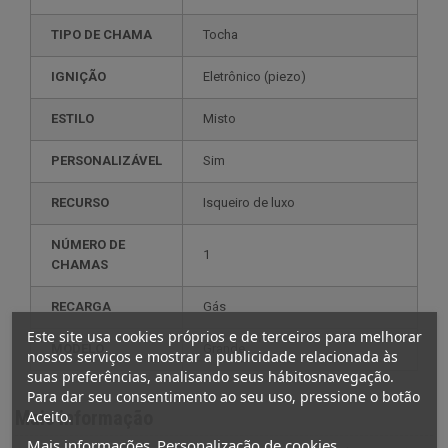
TIPO DE CHAMA
Tocha
IGNIÇÃO
eletrônico (piezo)
ESTILO
misto
PERSONALIZÁVEL
sim
RECURSO
isqueiro de luxo
NÚMERO DE
1
CHAMAS
RECARGA
gás
Este site usa cookies próprios e de terceiros para melhorar
MODELO
grande
nossos serviços e mostrar a publicidade relacionada às
suas preferências, analisando seus hábitosnavegação.
Para dar seu consentimento ao seu uso, pressione o botão
Mais informação
Aceito.
Mais informações
Personalização de cookies