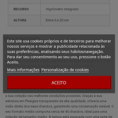
RECURSO
higrómetro integrado
ALTURA
entre 0 e 20 cm
Mais informação
Este site usa cookies próprios e de terceiros para melhorar
nossos serviços e mostrar a publicidade relacionada às
Descrição completa para Humidor Felix em plexiglass 45 charutos
suas preferências, analisando seus hábitosnavegação.
O humidor Plexiglas Felix pode armazenar até 45 charutos em
Para dar seu consentimento ao seu uso, pressione o botão
condições óptimas. O seu design transparente e moderno integra-se
Aceito.
facilmente em qualquer interior, garantindo uma excelente
Mais informações
Personalização de cookies
estanquicidade e uma visão direta da sua coleção.
ACEITO
O humidor de charutos Plexiglass Felix 45 combina modernidade e
funcionalidade para os entusiastas de charutos que querem preservar
a sua coleção nas melhores condições possíveis. Graças à sua
estrutura em Plexiglas transparente de alta qualidade, oferece uma
visão direta dos seus charutos, garantindo uma conservação estável. O
seu formato médio comporta cerca de 45 charutos, ideal para uma
coleção de tamanho médio. A tampa está equipada com uma junta de