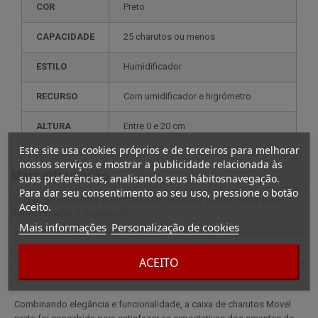
COR
Preto
CAPACIDADE
25 charutos ou menos
ESTILO
humidificador
RECURSO
com umidificador e higrómetro
ALTURA
entre 0 e 20 cm
Este site usa cookies próprios e de terceiros para melhorar
nossos serviços e mostrar a publicidade relacionada às
Mais informação
suas preferências, analisando seus hábitosnavegação.
Para dar seu consentimento ao seu uso, pressione o botão
Descrição completa para Caixa de charutos Movel preta com
Aceito.
humidificador e higrómetro
Mais informações
Personalização de cookies
Esta caixa de charutos Movel preta tem um design sóbrio e requintado.
Com o seu interior em cedro e o seu humidificador e higrómetro
ACEITO
integrados, garante uma conservação óptima dos seus charutos numa
caixa elegante e funcional.
Combinando elegância e funcionalidade, a caixa de charutos Movel