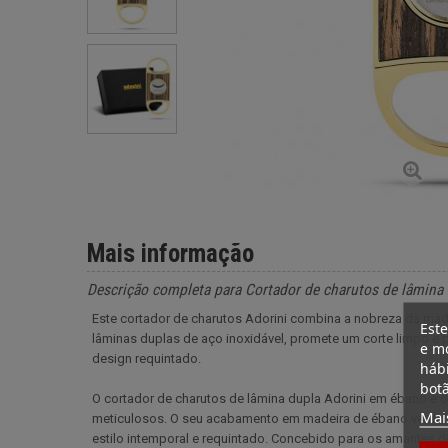
Mais informação
Descrição completa para Cortador de charutos de lâmina
Este cortador de charutos Adorini combina a nobreza da ma
Este
lâminas duplas de aço inoxidável, promete um corte limpo 
e mo
design requintado.
hábi
botã
O cortador de charutos de lâmina dupla Adorini em ébano e
Mai
meticulosos. O seu acabamento em madeira de ébano verdade
estilo intemporal e requintado. Concebido para os amantes 