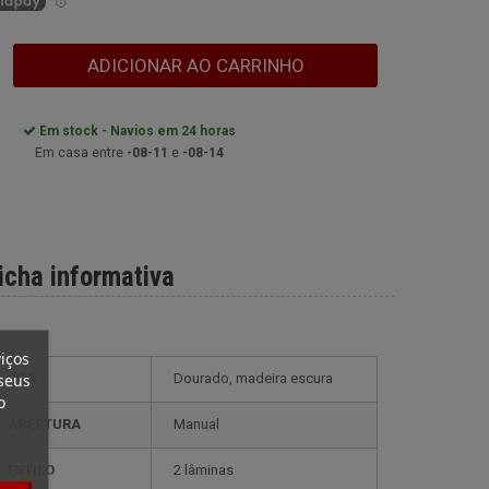
ADICIONAR AO CARRINHO
Em stock - Navios em 24 horas
Em casa entre
-08-11
e
-08-14
icha informativa
iços
seus
COR
Dourado, madeira escura
o
ABERTURA
Manual
ESTILO
2 lâminas