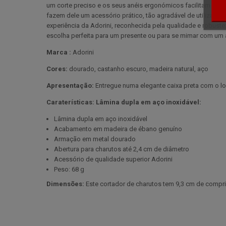
um corte preciso e os seus anéis ergonómicos facilitam o 
fazem dele um acessório prático, tão agradável de utilizar c
experiência da Adorini, reconhecida pela qualidade e robuste
escolha perfeita para um presente ou para se mimar com um 
Marca :
Adorini
Cores:
dourado, castanho escuro, madeira natural, aço
Apresentação:
Entregue numa elegante caixa preta com o log
Caraterísticas: Lâmina dupla em aço inoxidável:
Lâmina dupla em aço inoxidável
Acabamento em madeira de ébano genuíno
Armação em metal dourado
Abertura para charutos até 2,4 cm de diâmetro
Acessório de qualidade superior Adorini
Peso: 68 g
Dimensões:
Este cortador de charutos tem 9,3 cm de comprim