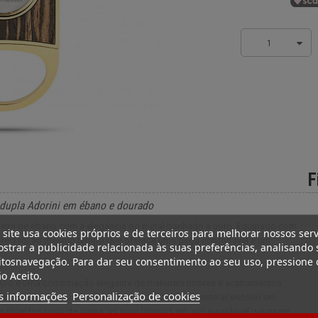
1
F
 dupla Adorini em ébano e dourado
deira de ébano com a elegância do metal banhado a ouro. Equipado com
 site usa cookies próprios e de terceiros para melhorar nossos serv
e preciso, ao mesmo tempo que oferece uma pega confortável e um
strar a publicidade relacionada às suas preferências, analisando 
tosnavegação. Para dar seu consentimento ao seu uso, pressione 
o Aceito.
 ouro é uma combinação elegante de materiais nobres e acabamentos
s informações
Personalização de cookies
iro, realçado por detalhes dourados, confere a este acessório um
de objectos topo de gama, as suas lâminas em aço inoxidável garantem