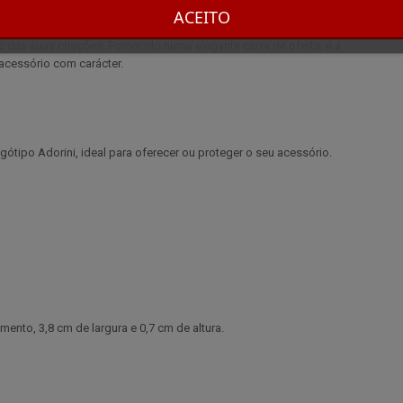
seu manuseamento. O seu design compacto e o seu peso equilibrado
ACEITO
omo de exibir. Este cortador de charutos é um exemplo perfeito da
z das suas criações. Fornecido numa elegante caixa de oferta, é a
acessório com carácter.
ótipo Adorini, ideal para oferecer ou proteger o seu acessório.
ento, 3,8 cm de largura e 0,7 cm de altura.