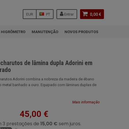
EUR
PT
Entrar
0,00 €
HIGRÔMETRO
MANUTENÇÃO
NOVOS PRODUTOS
 charutos de lâmina dupla Adorini em
rado
charutos Adorini combina a nobreza da madeira de ébano
o metal banhado a ouro. Equipado com lâminas duplas de
Mais informação
45,00 €