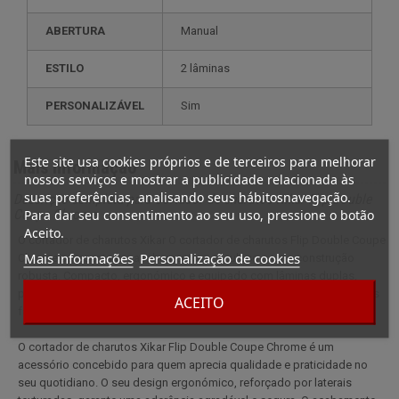
ABERTURA
Manual
ESTILO
2 lâminas
PERSONALIZÁVEL
sim
Este site usa cookies próprios e de terceiros para melhorar
Mais informação
nossos serviços e mostrar a publicidade relacionada às
suas preferências, analisando seus hábitosnavegação.
Descrição completa para Cortador de charutos Xikar Flip Double
Para dar seu consentimento ao seu uso, pressione o botão
Coupe Chrome
Aceito.
O cortador de charutos Xikar O cortador de charutos Flip Double Coupe
Mais informações
Personalização de cookies
Chrome apresenta um acabamento meticuloso e uma construção
robusta. Compacto, ergonómico e equipado com lâminas duplas,
proporciona um corte preciso e é confortável de utilizar - ideal para os
ACEITO
fãs de acessórios topo de gama.
O cortador de charutos Xikar Flip Double Coupe Chrome é um
acessório concebido para quem aprecia qualidade e praticidade no
seu quotidiano. O seu design ergonómico, reforçado por laterais