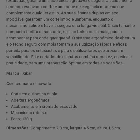
texturadas, garante uma aderência agradável e segura. O acabamento
cromado escovado confere um toque de elegância moderna que
complementa qualquer estilo. As suas lâminas duplas em aço
inoxidável garantem um corte limpo e uniforme, enquanto o
mecanismo sólido e fiável assegura uma longa vida útil. O seu tamanho
compacto facilita o transporte, seja no bolso ou na mala, para o
acompanhar para onde quer que vá. O sistema ergonómico de abertura
e o fecho seguro com mola tornam a sua utilização rápida e eficaz,
perfeita para os entusiastas e para os utilizadores que procuram
versatilidade. Este cortador de charutos combina robustez, estética e
praticidade, para uma preparação óptima em todas as ocasiões.
Marca :
Xikar
Cor:
cromado escovado
Corte em guilhotina dupla
Abertura ergonómica
Acabamento em cromado escovado
Mecanismo robusto
Peso: 138 g
Dimensões:
Comprimento 7,8 cm, largura 4,5 cm, altura 1,5 cm.