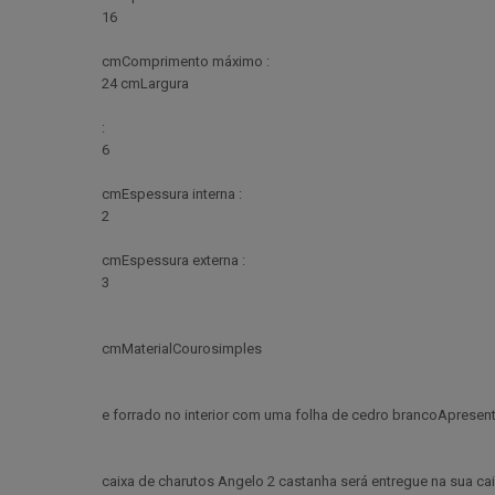
16
cmComprimento máximo :
24 cmLargura
:
6
cmEspessura interna :
2
cmEspessura externa :
3
cmMaterialCourosimples
e forrado no interior com uma folha de cedro brancoApresen
caixa de charutos Angelo 2 castanha será entregue na sua ca