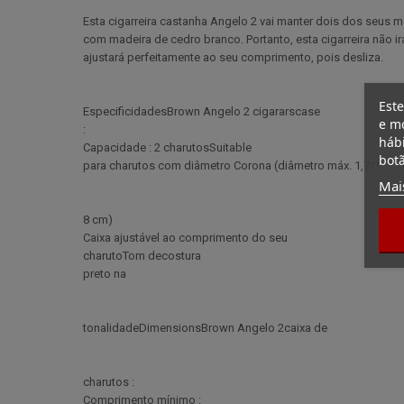
Esta cigarreira castanha Angelo 2 vai manter dois dos seus m
com madeira de cedro branco. Portanto, esta cigarreira não i
ajustará perfeitamente ao seu comprimento, pois desliza.
Este
EspecificidadesBrown Angelo 2 cigararscase
e mo
:
hábi
Capacidade : 2 charutosSuitable
botã
para charutos com diâmetro Corona (diâmetro máx. 1,7/1.
Mai
8 cm)
Caixa ajustável ao comprimento do seu
charutoTom decostura
preto na
tonalidadeDimensionsBrown Angelo 2caixa de
charutos :
Comprimento mínimo :