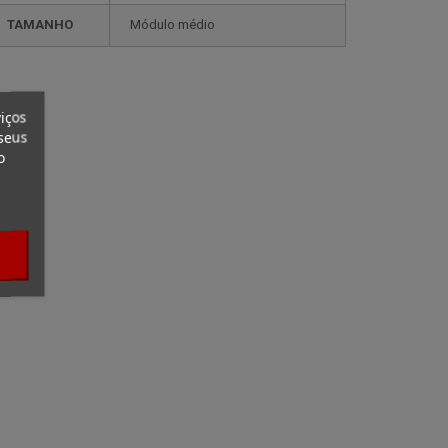
TAMANHO
módulo médio
iços
seus
o