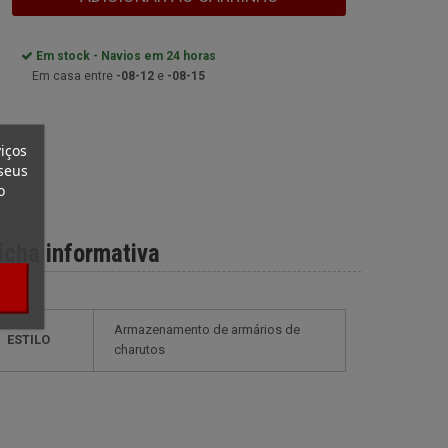
Em stock - Navios em 24 horas
Em casa entre
-08-12
e
-08-15
iços
seus
o
icha informativa
armazenamento de armários de
ESTILO
charutos