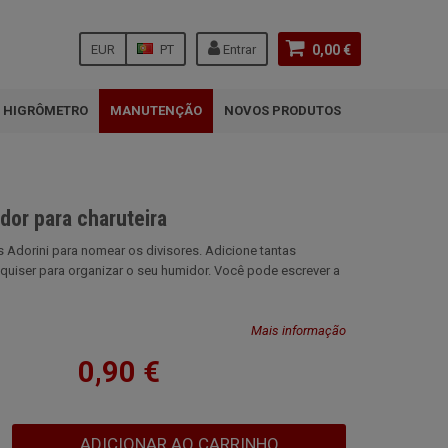
EUR
PT
Entrar
0,00 €
HIGRÔMETRO
MANUTENÇÃO
NOVOS PRODUTOS
dor para charuteira
s Adorini para nomear os divisores. Adicione tantas
 quiser para organizar o seu humidor. Você pode escrever a
Mais informação
0,90 €
ADICIONAR AO CARRINHO